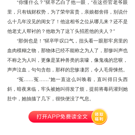
“你懂什么？”狱卒乙白了他一眼，“在这些官老爷眼
里，只有钱财权势，为了荣华富贵，亲娘都舍得，别说什
么十几年没见的闺女了！他这相爷之位从哪儿来？还不是
他老丈人帮衬的？他敢为了这丫头招惹他的夫人？”
“那倒也是！”狱卒甲叹口气，扭头看一眼那牢房里的
血肉模糊之物，那物体已经不能称之为人了，那惨叫声也
不称之为人叫，更像是某种兽类的哀嚎，像鬼魂的悲唳，
声声泣血，句句含怨，那样的悲惨凄厉，令人毛骨悚然。
“冤……冤……”她一直这么叫唤着，直叫得日头西
斜，暗夜来临，牢头被她叫得发了烦，提前将毒药灌到她
肚中，她抽搐了几下，很快便没了气息。