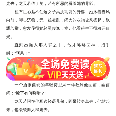
走去，龙天若敛了笑，若有所思的看着她的背影。
粗布烂衫遮不住这女子高挑窈窕的身姿，她沐着春风
向前，脚步沉稳，无一丝凌乱，阔大的灰袍被风扬起，飘
飘若举，愈发显得她轻灵俊逸，竟让他看得舍不得移开目
光。
直到她融入那人群之中，他才略略回神，招手
叫：“阿呆！”
一个眉眼僵硬的年轻侍卫风一样卷到他面前，垂首
问：“殿下有何吩咐？”
龙天若附在他耳边轻语几句，阿呆转身离去，他站起
来，也缓缓向人群走去。