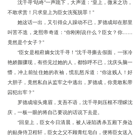
沈千寻“咕咚”一声跪下，大声道：“皇上，微末之功，
不敢求赏！只求皇上为臣女洗冤脱罪！”
她这话一出，又引得众人躁动不已，罗德成却在那里
叫苦不迭，龙熙帝奇道：“你刚刚说什么？臣女？你……
竟然是个女子？”
“臣女是相府嫡女沈千寻！”沈千寻撕去假面，一张冷
艳娇颜骤现，有些见过她的人，都惊呼不已，沈庆头脑一
懵，冲上前扯住她的衣袖，慌乱怒斥道：“你这贱人！好
大胆子，竟然私自从监牢之中逃出，罗德成，你竟敢私带
囚犯出牢？”
罗德成缩头瘪眉，支吾不语，沈千寻则压根不理睬沈
庆，一板一眼的将自己要说的话说下去是。
“回皇上，臣女今日清晨，被人诬陷诱杀五殿下身边
的贴身侍卫程轩，臣女之父不顾青红皂白，便将臣女送入