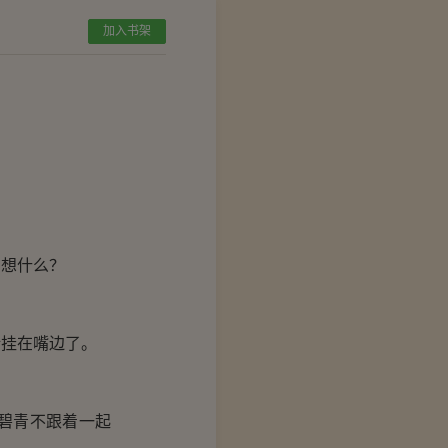
加入书架
想什么？
挂在嘴边了。
碧青不跟着一起