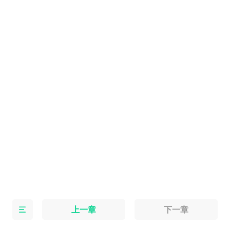
上一章
下一章