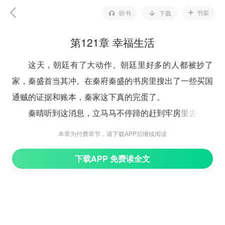
书架
听书
下载
第121章 幸福生活
这天，朝廷有了大动作。朝廷里好多的人都被抄了
家，秦盛首当其冲。在秦府秦盛的书房里搜出了一些买国
通贼的证据和账本，秦家这下真的完蛋了。
秦晴听到这消息，立马马不停蹄的赶到牢房里去看望
韦姨娘。
本章为付费章节，请下载APP后继续阅读
“姨娘……”地牢不是好呆的地方，原来当初柳绝冥就
下载APP 免费读全文
是在这个地方……
韦姨娘看着秦晴，幽幽的说道：“也许……这辈
子……