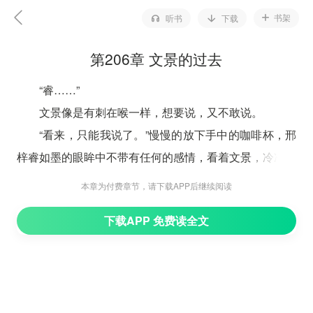
书架
听书
下载
第206章 文景的过去
“睿……”
文景像是有刺在喉一样，想要说，又不敢说。
“看来，只能我说了。”慢慢的放下手中的咖啡杯，邢
梓睿如墨的眼眸中不带有任何的感情，看着文景，冷冷的
说道：
本章为付费章节，请下载APP后继续阅读
“你是1974年出生的，是个孤儿，被人遗弃在了美国
下载APP 免费读全文
加州的圣保嘉教堂的门口，然后被附近的孤儿院的院长收
留，你一直在那里呆到了12岁然后被一对华人富