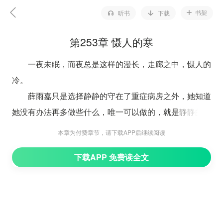
书架
听书
下载
第253章 慑人的寒
一夜未眠，而夜总是这样的漫长，走廊之中，慑人的
冷。
薛雨嘉只是选择静静的守在了重症病房之外，她知道
她没有办法再多做些什么，唯一可以做的，就是静静的坐
在这里，陪着还在重症病房之中与死神做斗争的李红丽。
本章为付费章节，请下载APP后继续阅读
面对如此重大的打击，薛雨嘉此时的心情却平静的出
下载APP 免费读全文
奇。连她都觉得意外，还是说，因为因为哭的够累了？没
有力气再去伤