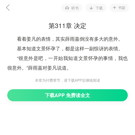
书架
听书
下载
第311章 决定
看着姜凡的表情，其实薛雨嘉倒没有多大的意外。
基本知道文景怀孕了，都是这样一副惊讶的表情。
“很意外是吧，一开始我知道文景怀孕的事情，我也
很意外。”薛雨嘉对姜凡说道。
“可是……邢总也没有跟我说。”姜凡回答道。“你确定
本章为付费章节，请下载APP后继续阅读
文景真的怀孕了吗？”
下载APP 免费读全文
“确定的不能够再确定了。我看过她的孕检报告
的。”薛雨嘉肯定道