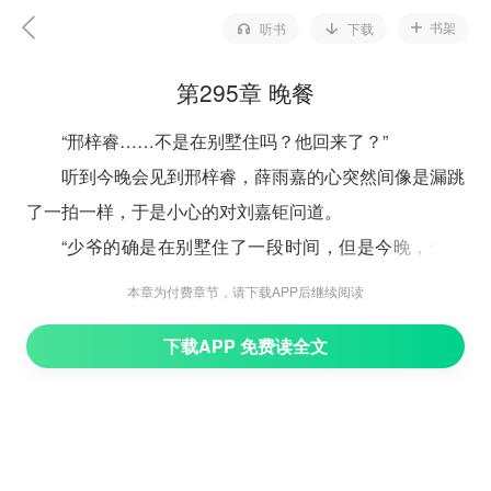
书架
听书
下载
第295章 晚餐
“邢梓睿……不是在别墅住吗？他回来了？”
听到今晚会见到邢梓睿，薛雨嘉的心突然间像是漏跳
了一拍一样，于是小心的对刘嘉钜问道。
“少爷的确是在别墅住了一段时间，但是今晚，他会
回来，陪夫人吃晚饭。”刘嘉钜的回答如同官方答案那样
本章为付费章节，请下载APP后继续阅读
的标准客套。
下载APP 免费读全文
难道所有的管家的嘴脸，都是这副模样的吗？
薛雨嘉不由得怀疑道。