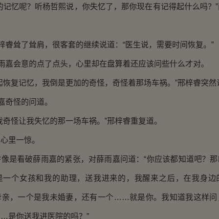
记忆呢？听杨哲熙说，你失忆了，那你现在有记得起什么吗？”
睿耸了耸肩，很客套的继续说道：“医生说，需要时间恢复。”
雨嘉会意的点了点头，心里却在盘算着还应该问些什么才对。
恢复记忆，我倒是更加的奇怪，奇怪着那场车祸。”邢梓睿突然
嘉奇怪的问道。
奇怪让我失忆的那一场车祸。”邢梓睿重复道。
心里一惊。
是看破薛雨嘉的紧张，对薛雨嘉问道：“你应该都知道吧？那
是一个女孩和我的助理，送我进来的，我醒来之后，在我身边
母亲，一个是我未婚妻，还有一个……就是你。我知道我这样问
…是你送我进医院的吗？”