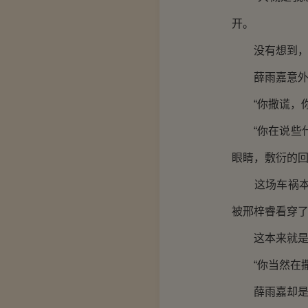
开。
没有想到，却
薛雨嘉意外的
“你撒谎，你
“你在说些什
眼睛，敷衍的
这场车祸本来
被邢梓睿看穿了
这本来就是一
“你当然在撒
薛雨嘉却是