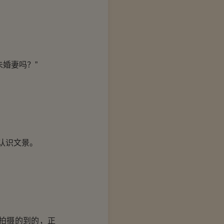
婚妻吗？”
认识文景。
拍摄的到的，正