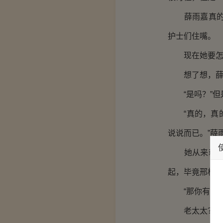
薛雨嘉真的不
护士们住嘴。
现在她要怎
想了想，薛雨
“是吗？”但
“真的，真的
说说而已。”薛
她从来就不知
起，毕竟邢梓
“那你有去看
老太太？什么