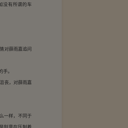
加没有所谓的车
情对薛雨嘉追问
的手。
沮丧，对薛雨嘉
么一样，不同于
是刻意在压制着