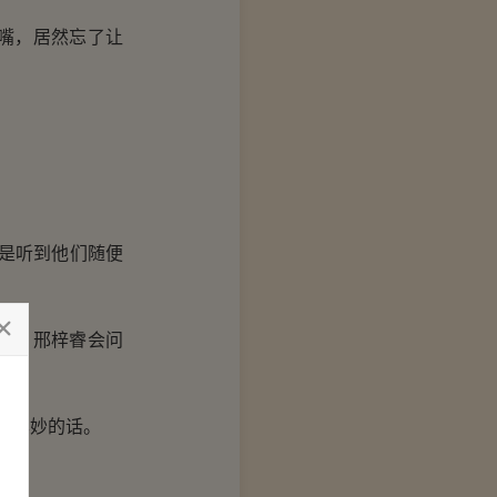
嘴，居然忘了让
是听到他们随便
心，邢梓睿会问
名其妙的话。