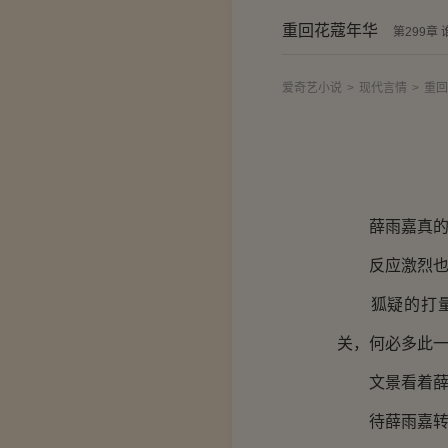
重回花蔻年华
第299章
爱奇艺小说
>
现代言情
>
重回
薛雨嘉真的很
反应激烈也就
狐疑的打量了
关，何必多此
文景看着薛雨
待薛雨嘉转过