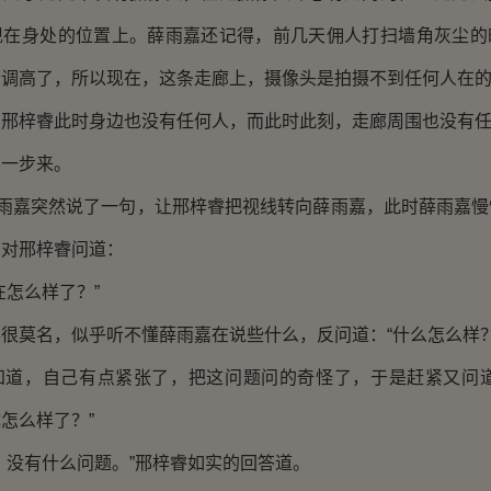
现在身处的位置上。薛雨嘉还记得，前几天佣人打扫墙角灰尘的
给调高了，所以现在，这条走廊上，摄像头是拍摄不到任何人在
梓睿此时身边也没有任何人，而此时此刻，走廊周围也没有任
一步来。
雨嘉突然说了一句，让邢梓睿把视线转向薛雨嘉，此时薛雨嘉慢
的对邢梓睿问道：
怎么样了？”
莫名，似乎听不懂薛雨嘉在说些什么，反问道：“什么怎么样？
，自己有点紧张了，把这问题问的奇怪了，于是赶紧又问道
怎么样了？”
没有什么问题。”邢梓睿如实的回答道。