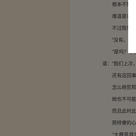
根本不知道邢
难道是说邢梓
不过既然不知
“没有。”薛
“是吗？小熙
道：“我们上次
还有这回事？
怎么杨哲熙也
她也不可能当
而且此时此刻
邢梓睿的心思
“大概是我忘