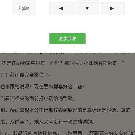
梓睿在说些什么。
睿那场车祸，邢家人还莫名的造出了一个老太太来了？
道，还是回答一个否定的答案好了。
我学会啦
雨嘉摇了摇头说道。
还跟我说，你跟他还有奶奶，一起去看望了那个老太太了。”
，不是在奶奶家中见过一面吗？那时候，小熙给我提起的。”
！薛雨嘉完全蒙住了。
不跟她说呢？现在要怎样套好这个谎？
着邢梓睿的面前打电话给杨哲熙。
，薛雨嘉根本分不出邢梓睿到底说的是真话还是假话，真的一
，从前至今，她从来就没有一次是猜透的。
了。我最近的事情比较多，不好意思。”薛雨嘉只好匆匆的说