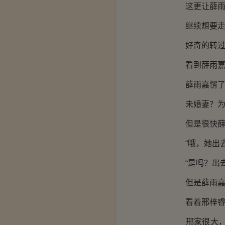
这更让薛雨嘉
继续想要走回
好奇的转过头
看到薛雨嘉看
薛雨嘉愣了
未婚妻？为什
但是很快薛雨
“哦，她出去
“是吗？出去
但是薛雨嘉此
看着邢梓睿，
邢家很大，几