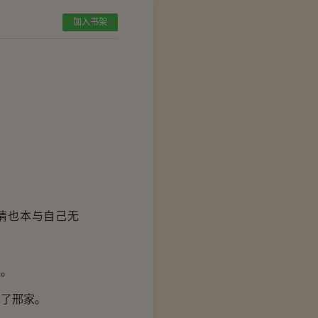
加入书架
情也本与自己无
起。
了邢家。