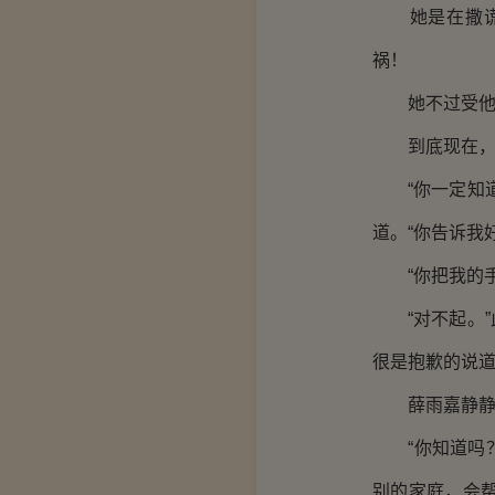
她是在撒谎，
祸！
她不过受他母
到底现在，
“你一定知道
道。“你告诉我
“你把我的手
“对不起。”
很是抱歉的说道
薛雨嘉静静
“你知道吗？
别的家庭，会