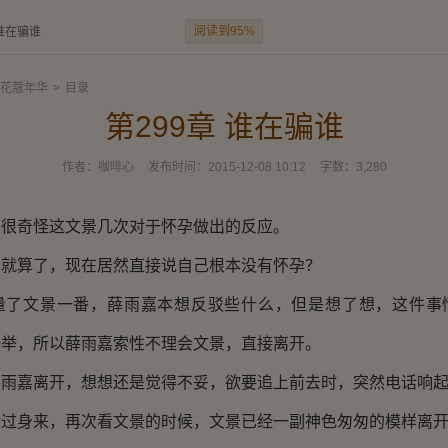
阅读到95%
 谁在骗谁
花蔻年华
>
目录
第299章 谁在骗谁
作者：
咖啡心
发布时间：
2015-12-08 10:12
字数：
3,280
奇怪这文景几次对于怀孕做出的反应。
算了，现在居然直接说自己根本没有怀孕？
文景一番，薛雨嘉本想反驳些什么，但是想了想，这件事
一举，所以薛雨嘉索性不理会文景，直接离开。
嘉离开，想想还是觉得不妥，欲要追上前去时，突然电话响
身来，再次看文景的时候，文景已经一副神色匆匆的模样离开