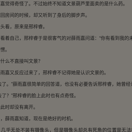
觉得奇怪了。不过始终不知道文景葫芦里面卖的是什么药。
房间的时候，却又听到了身后的脚步声。
看，原来是邢梓睿。
着自己，邢梓睿于是很客气的对薛雨嘉问道：“你有看到我的未
愣。
么不直接叫文景？
嘉又反应过来了，邢梓睿不记得她是认识文景的。
了。”薛雨嘉很简单的回答道，也没有必要告诉邢梓睿，她曾经
了？”邢梓睿的脸上此时也有点奇怪。
时却没有离开。
薛雨嘉知道，现在是绝好的时机。
乎无处不装有摄像头，但是摄像头却总有死角的位置是无法