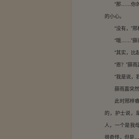
“那……你的
的小心。
“没有，”邢梓
“哦……”薛
“其实，比起
“恩？”薛雨
“我是说，我
薛雨嘉突然
此时邢梓睿像
的，护士说，
人，一个是我
很奇怪，但是…