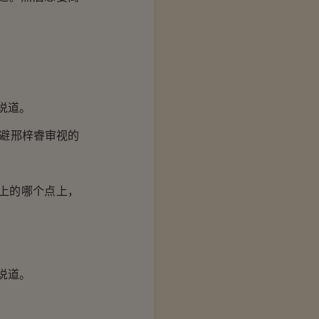
说道。
避邢梓睿审视的
上的哪个点上，
说道。