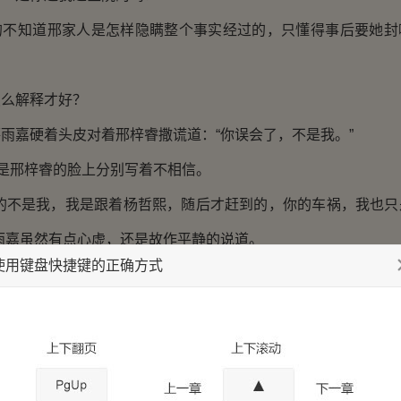
知道邢家人是怎样隐瞒整个事实经过的，只懂得事后要她封
么解释才好？
嘉硬着头皮对着邢梓睿撒谎道：“你误会了，不是我。”
是邢梓睿的脸上分别写着不相信。
不是我，我是跟着杨哲熙，随后才赶到的，你的车祸，我也只
雨嘉虽然有点心虚，还是故作平静的说道。
使用键盘快捷键的正确方式
道邢家人对邢梓睿编造的那一个车祸谎话是怎样的，她也担
睿醒过来后，曾经看到过她。
那个受伤的老太太吗？”邢梓睿莫名其妙的又说一句让薛雨嘉莫
老太太，薛雨嘉心里面有点谎了。