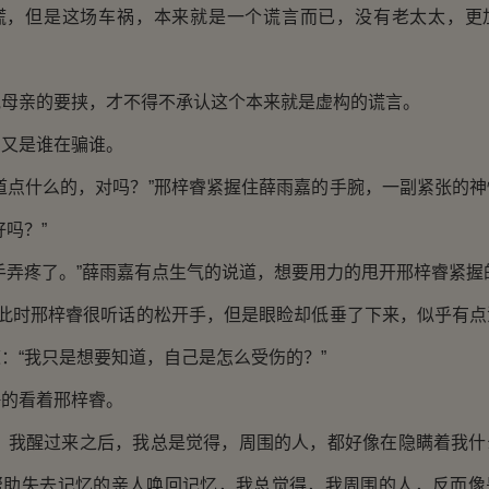
但是这场车祸，本来就是一个谎言而已，没有老太太，更
亲的要挟，才不得不承认这个本来就是虚构的谎言。
又是谁在骗谁。
点什么的，对吗？”邢梓睿紧握住薛雨嘉的手腕，一副紧张的神
好吗？”
弄疼了。”薛雨嘉有点生气的说道，想要用力的甩开邢梓睿紧握
此时邢梓睿很听话的松开手，但是眼睑却低垂了下来，似乎有点
：“我只是想要知道，自己是怎么受伤的？”
的看着邢梓睿。
我醒过来之后，我总是觉得，周围的人，都好像在隐瞒着我什
帮助失去记忆的亲人唤回记忆，我总觉得，我周围的人，反而像