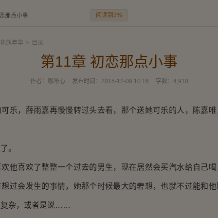
阅读到3%
初恋那点小事
花蔻年华
>
目录
第11章 初恋那点小事
作者：
咖啡心
发布时间：
2015-12-08 10:16
字数：
4,910
乐，薛雨嘉再慢慢转过头去看，那个送她可乐的人，陈嘉唯
了。
他喜欢了整整一个过去的男生，现在居然会买汽水给自己喝
有想过会发生的事情，她那个时候最大的奢想，也就不过能和他
很复杂，或者是说……