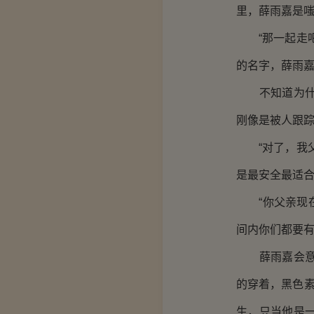
里，薛雨嘉是
“那一起走吧
的名字，薛雨
不知道为什么
刚像是被人跟
“对了，我父
是最安全最适
“你父亲现在
间内你们都要有
薛雨嘉会意地
的穿着，黑色
生，只当他是