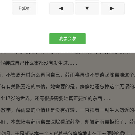
，还是在耍自己呢？
，她懂得的，真的懂得，那为何不让它就这样变成恒值，
雨嘉在经过陈嘉唯的那件事情之后才懂得，没有希望，才没有失
我学会啦
从她回到这个世界上的时候，她就说过，她要勇敢，她要坚
过是一个插曲而已，算不了什么……强忍着泪水，打起了精神，
要假装成自己什么事都没有发生过……
不管周开琪怎么再问自己，薛雨嘉再也不想谈起陈嘉唯这个
所有有关陈嘉唯的事情，她需要的是，静静地遗忘掉这个无谓的
个17岁的世界，还有很多需要她真正要忙的东西……
学，薛雨嘉的心情还是没有好转，一直摆着一副生人勿近的
不好，本想陪着薛雨嘉去医院看望薛华，却被薛雨嘉拒绝了，薛
的空间，于是就这样一个人背着书包静静地走在了去医院的路上