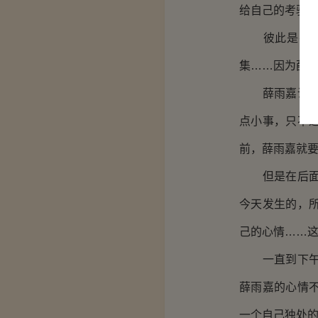
给自己的考验
彼此是平行线
集……因为薛
薛雨嘉说过，
点小事，只不
前，薛雨嘉就
但是在后面，
今天发生的，
己的心情……这
一直到下午放
薛雨嘉的心情
一个自己独处