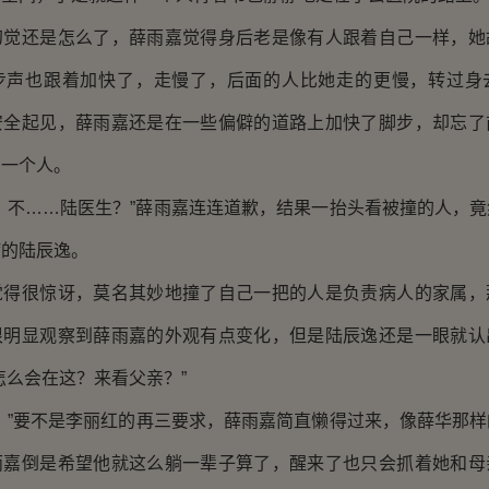
还是怎么了，薛雨嘉觉得身后老是像有人跟着自己一样，她
步声也跟着加快了，走慢了，后面的人比她走的更慢，转过身
安全起见，薛雨嘉还是在一些偏僻的道路上加快了脚步，却忘了
的一个人。
不……陆医生？”薛雨嘉连连道歉，结果一抬头看被撞的人，竟
病的陆辰逸。
很惊讶，莫名其妙地撞了自己一把的人是负责病人的家属，
很明显观察到薛雨嘉的外观有点变化，但是陆辰逸还是一眼就认
怎么会在这？来看父亲？”
”要不是李丽红的再三要求，薛雨嘉简直懒得过来，像薛华那样
雨嘉倒是希望他就这么躺一辈子算了，醒来了也只会抓着她和母