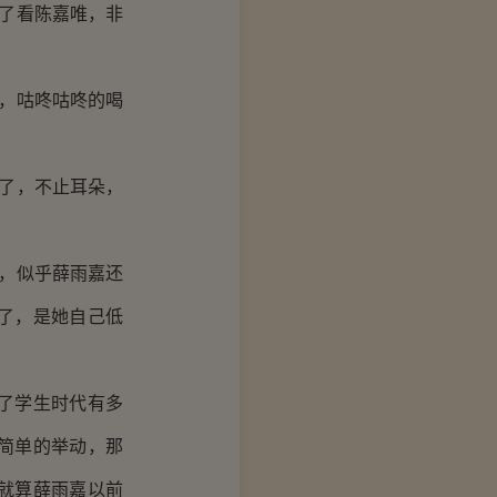
了看陈嘉唯，非
，咕咚咕咚的喝
了，不止耳朵，
，似乎薛雨嘉还
了，是她自己低
了学生时代有多
简单的举动，那
就算薛雨嘉以前