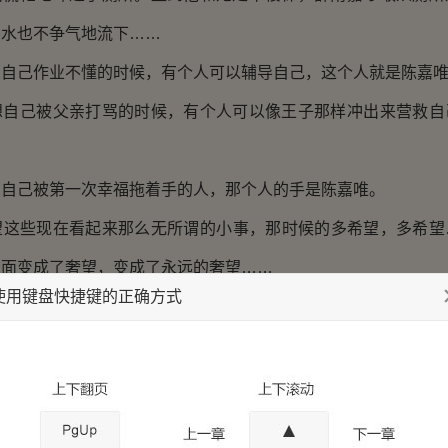
泪水也不争气地流下……
己作业不懂的时候，有个人可以辅导自己，这个人就是陈嘉
己被父亲打骂的时候，有个人可以像王子那样冲出来营救自
己被第一次幸福拖着手的人，那个人的手是陈嘉唯。
些现在看起来那么无所谓的小事，那时候的多希望，多希望
里面变成了奢望，变成了永远的奢望……
使用键盘快捷键的正确方式
来，那些伤口早已愈合，有一些人都以为早已忘记。可是为
什么他要做这些无谓的举动，就让一次该忘记的都忘记了难道不
我嘲讽的笑了笑，她不知道自己为什么会在这里，自己的遭
的疯狂，那样的让人难以置信，何必要在这个时候遇到曾经错过