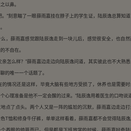
嗤之以鼻。
。”刻意瞄了一眼薛雨嘉挂在脖子上的学生证，陆辰逸总算知道
嘉。
，薛雨嘉感觉跟陆辰逸走到一块儿后，感觉很安全，也自然
踪的不自在。
亲怎么样？”薛雨嘉边走边向陆辰逸问道，其实彼此也不大熟悉
合聊的唯一一个话题了。
的情况还是这样，毕竟大脑有些地方受损了，休养也是需要时
个心理准备是他不一定会醒的过来。”陆辰逸用着医生的口吻说
点了点头。两个人又是一阵的尴尬的沉默，薛雨嘉边走边打
素色T恤和修身牛仔裤，单单这样看着，薛雨嘉都不会觉得陆辰逸
一个养眼的帅哥而已。但是都是下班放学的时候，薛雨嘉好奇陆