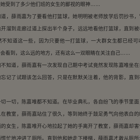
道她受到了多少他们班的女生的鄙视的眼神……
，薛雨嘉为了要看他打篮球，她明明被老师放学后罚抄书，
偷开溜到走廊过道上探出半个身子，远远地看他打篮球，直到被
然不知道这一些，因为只要他一打篮球，一大群女生都已经可
么会看到，这么远的地方，还有这么一双眼睛在关注自己……
知道，薛雨嘉有一次发现自己期中考试竟然发现陈嘉唯坐在
地忘记了试题该怎么回答，只是在默默关注着，他的背影，直到
…
一切，陈嘉唯都不知道。在毕业典礼，各自纷飞的季节里面
人在教室，薛雨嘉站住了很久，等到她终于鼓足勇气向他表白的
丽的女生，陈嘉唯开心地拉起了她的手离开了教室，薛雨嘉却害
而慌忙地冲进了厕所。直到他和她走下楼梯，薛雨嘉才敢从厕所