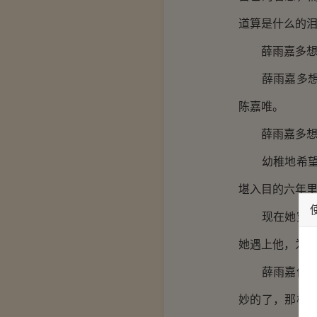
道算是什么的
薛雨嘉多想自
薛雨嘉多想自
陈嘉唯。
薛雨嘉多想自
幼稚地希望这
堪入目的六年
现在她穿越回
她遇上他，为
薛雨嘉像是自
妙的了，那样