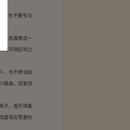
永远也不要有交
望。
强。陈嘉唯这一
在周开琪赶到之
人，也不想谈起
小插曲，回复自
样子。周开琪看
雨嘉现在需要的
。