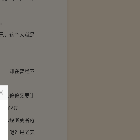
唯。
己，这个人就是
……却在曾经不
什么偏偏又要让
是更好吗？
遇已经够莫名奇
的人呢？是老天