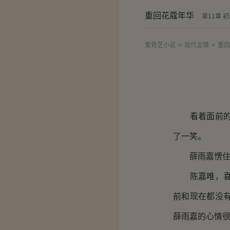
重回花蔻年华
第11章 
爱奇艺小说
>
现代言情
>
重回
看着面前的可
了一笑。
薛雨嘉愣住
陈嘉唯，喜欢
前和现在都没
薛雨嘉的心情