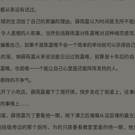
，都从来没有试过。
的生活给了自己的欺骗的理由，薛雨嘉以为时间是无所不能
，令人遗憾的人和事，当然包括薛雨嘉对陈嘉唯对这种暗恋感觉
在骗着自己，如果不是陈嘉唯不会一个简单的举动就可以杀得自
是，她薛雨嘉从来就没能忘记过陈嘉唯，就算是十年后的自
陈嘉唯，也是唯一一个能让自己心里面还能阵阵发热的人。
那样的不争气。
了小吃店，薛雨嘉撇下了周开琪，快步走在了街道上，往事
关的事情上……
，薛雨嘉为了要看他一眼，她下课之后偏偏从这层楼的最左
的班级旁边的那个厕所，为的只是要看教室里面的他一眼，他