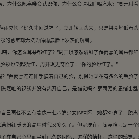
，为什么陈嘉唯会认识你，为什么会请我们喝汽水？”周开琪看
。
薛雨嘉愣了好久才回过神了，立即转回头来，只是拼命地低着头
冰凉的感觉却无法为薛雨嘉脸上发热而解暑。
咦，你怎么耳朵都红了？”周开琪忽然瞄到了薛雨嘉的耳朵都红
脸颊也泛起微红，周开琪更奇怪了：“你的脸也红了。”
？”薛雨嘉连连伸手摸着自己的脸，别提她现在有多么的丢脸了
，陈嘉唯的视线并没有离开自己，是错觉吗？薛雨嘉的思绪也乱
己再也不会有着像十七八岁少女的情怀，她都30岁了，脱离
充满粉红暧昧的高中时代又多久了。但是现在，陈嘉唯只是一个
起了在自己心里面尘封已久的回忆，这样的情怀，这样的感觉。