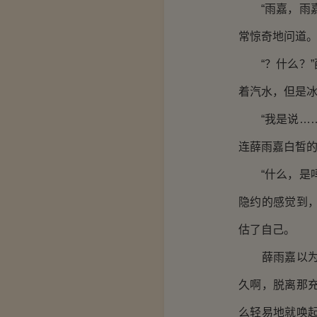
“雨嘉，雨嘉
常惊奇地问道
“？什么？”
着汽水，但是
“我是说……
连薛雨嘉白皙的
“什么，是吗
隐约的感觉到
估了自己。
薛雨嘉以为自
久啊，脱离那
么轻易地就唤