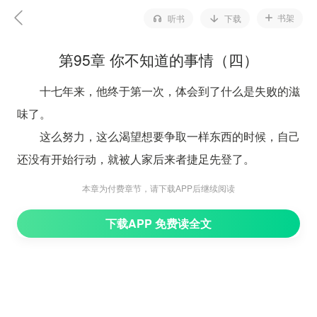
书架
听书
下载
第95章 你不知道的事情（四）
十七年来，他终于第一次，体会到了什么是失败的滋
味了。
这么努力，这么渴望想要争取一样东西的时候，自己
还没有开始行动，就被人家后来者捷足先登了。
明明，自己才是那个喜欢了她五年的人。
本章为付费章节，请下载APP后继续阅读
他很不服气，生性平和的他第一次痛恨一个人。
下载APP 免费读全文
也是第一次，有想要抢回本来应该属于自己的东西。
她和他的世界里面，他不