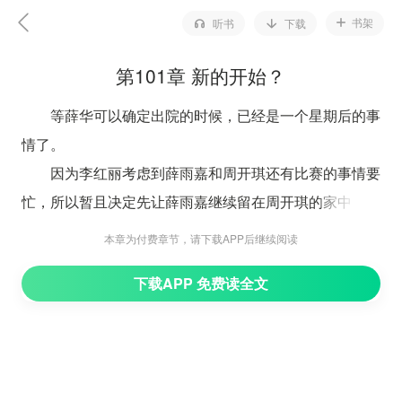
书架
听书
下载
第101章 新的开始？
等薛华可以确定出院的时候，已经是一个星期后的事
情了。
因为李红丽考虑到薛雨嘉和周开琪还有比赛的事情要
忙，所以暂且决定先让薛雨嘉继续留在周开琪的家中，而
自己则与薛华搬回原来的家中去。
本章为付费章节，请下载APP后继续阅读
这天是周六，所以薛雨嘉也帮着忙把行李搬回去家
下载APP 免费读全文
中。
但是在这一个星期里面，薛雨嘉并没有对薛华说过太
多的东西。
虽然这一个