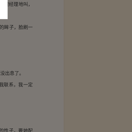
经理经理地叫，
的眸子，脸刷一
没出息了。
我联系，我一定
的性子，要她配