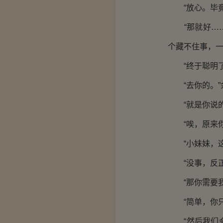
“放心。毕竟
“那就好……
个藏不住事，一
“终于聪明了
“去你的。”余
“就是你说的
“唉，原来你
“小妹妹，这
“没事，反正
“那你需要我
“简单，你只
“然后我们会