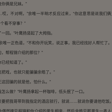
你俩是兄妹。”
哎，不对啊，”余唯一半晌才反应过来，“你这意思是说我们俩
个看不穿事？”
一回。”叶鹰扬竖起了大拇指。
唯一正色道，“不和你开玩笑，说正事，我已经找好人帮忙了。
，帮程锦介绍的那位？”
已经知道了。”
把戏，也就只能骗骗余皓了。”
这回骗的就是他，怕什么。”
怎么做？”叶鹰扬拿起一杯咖啡，低头抿了一口。
要把我哥带到我指定的酒店就行，就说……就说你要请他吃饭。
偶然撞见程锦和你介绍的男生相亲，然后余皓见那男生一表人