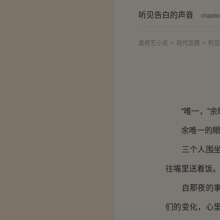
听见告白的声音
chap
爱奇艺小说
>
现代言情
>
听见
“唯一，”余皓
余唯一的眼圈
三个人围坐在
往嘴里送着饭
自那夜的事之
们的变化，心