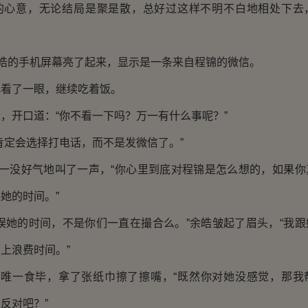
的心意，无论结局是聚是散，总好过这样不明不白地相处下去
皓的手机屏幕亮了起来，显示是一条来自程锦的微信。
了一眼，继续吃着饭。
开口道：“你不看一下吗？万一有什么事呢？”
定会选择打电话，而不是发微信了。”
一没好气地叫了一声，“你心里到底对程锦是怎么想的，如果你
她的时间。”
她的时间，不是你们一直在撮合么。”余皓皱起了眉头，“我跟
上浪费时间。”
唯一食毕，拿了张纸巾擦了擦嘴，“既然你对她没感觉，那我
反对吧？”