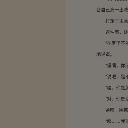
合自己演一出
打定了主意，
这件事，还需
“在家里不能
地说道。
“嘿嘿，你这
“说吧，是不
“哇，你是怎么
“对，你是没说
余唯一困惑地
“那……我哥