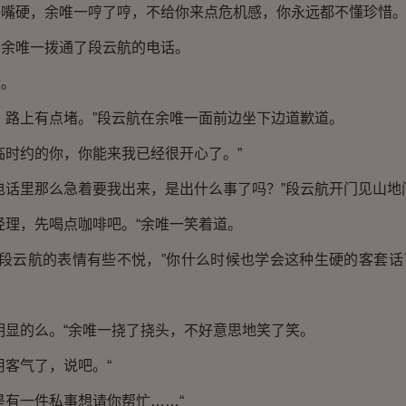
硬，余唯一哼了哼，不给你来点危机感，你永远都不懂珍惜
唯一拨通了段云航的电话。
。
路上有点堵。”段云航在余唯一面前边坐下边道歉道。
时约的你，你能来我已经很开心了。”
话里那么急着要我出来，是出什么事了吗？”段云航开门见山地
理，先喝点咖啡吧。“余唯一笑着道。
段云航的表情有些不悦，”你什么时候也学会这种生硬的客套话
显的么。“余唯一挠了挠头，不好意思地笑了笑。
客气了，说吧。“
有一件私事想请你帮忙……“