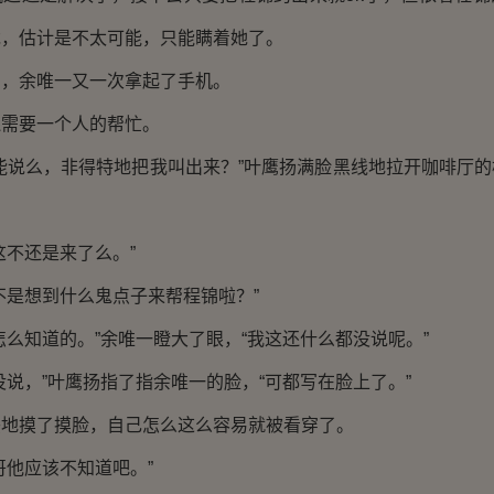
戏，估计是不太可能，只能瞒着她了。
余唯一又一次拿起了手机。
要一个人的帮忙。
说么，非得特地把我叫出来？”叶鹰扬满脸黑线地拉开咖啡厅的
不还是来了么。”
是想到什么鬼点子来帮程锦啦？”
知道的。”余唯一瞪大了眼，“我这还什么都没说呢。”
，”叶鹰扬指了指余唯一的脸，“可都写在脸上了。”
摸了摸脸，自己怎么这么容易就被看穿了。
他应该不知道吧。”