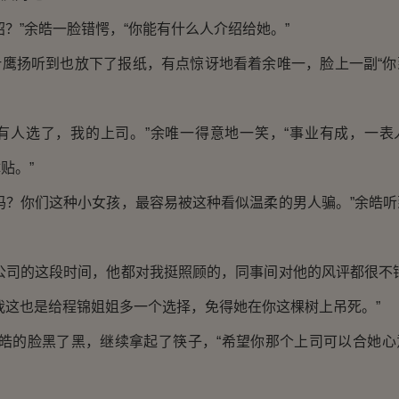
”余皓一脸错愕，“你能有什么人介绍给她。”
扬听到也放下了报纸，有点惊讶地看着余唯一，脸上一副“你
人选了，我的上司。”余唯一得意地一笑，“事业有成，一表
贴。”
？你们这种小女孩，最容易被这种看似温柔的男人骗。”余皓听
。
司的这段时间，他都对我挺照顾的，同事间对他的风评都很不错
我这也是给程锦姐姐多一个选择，免得她在你这棵树上吊死。”
皓的脸黑了黑，继续拿起了筷子，“希望你那个上司可以合她心