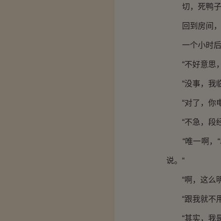
切，死鸭子嘴
回到房间，余
一个小时后
“不好意思，
“没事，我临
“对了，你电
“不急，段经
“唯一啊，“
说。“
“啊，这么明
“跟我就不用
“其实，我是