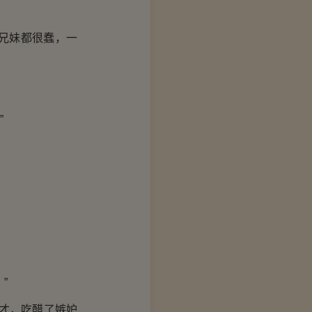
兄妹都很蠢，一
”
”
才，吃醋了嫉妒