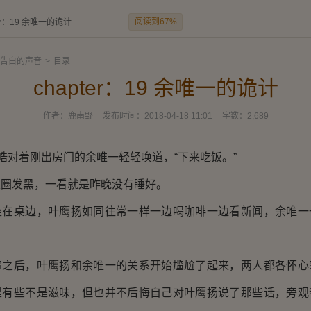
阅读到67%
ter：19 余唯一的诡计
告白的声音
>
目录
chapter：19 余唯一的诡计
作者：
鹿南野
发布时间：
2018-04-18 11:01
字数：
2,689
对着刚出房门的余唯一轻轻唤道，“下来吃饭。”
发黑，一看就是昨晚没有睡好。
桌边，叶鹰扬如同往常一样一边喝咖啡一边看新闻，余唯一
。
后，叶鹰扬和余唯一的关系开始尴尬了起来，两人都各怀心
里有些不是滋味，但也并不后悔自己对叶鹰扬说了那些话，旁观