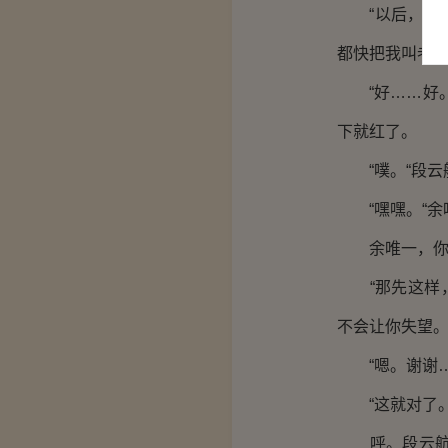
“以后，可以
都快把我叫老了
“好……好。
下就红了。
“噗。“段云航
“嘿嘿。“余
余唯一，你怎
“那先这样，
不会让你失望。
“嗯。谢谢…
“这就对了。
呼。段云航这