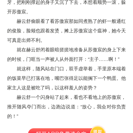
牙，把刚刚撑起的身子又沉了下去，本想着顺势一滚，躲
开苏傲宸。
赫云舒偷眼看了看苏傲宸那如同煮熟了的虾一般通红
的俊脸，脸颊也跟着发烫，摊上苏傲宸这个瘟神，她今天
可真是出师不利。
就在赫云舒闭着眼暗搓搓地准备从苏傲宸的身上下来
的时候，门哐当一声被人从外面打开：“主子……啊！”
就这样，随风站在门口，双手虚举着，手里原本端着
的饭菜早已打落在地，嘴巴张得足以能搁下一个鸭蛋。他
家主人这是被吃了吗，以这样羞人的姿势？
赫云舒一个闪身站了起来，看也不看地上的苏傲宸，
推开随风夺门而出，边跑边说道：“放心，我会对你负责
的！”