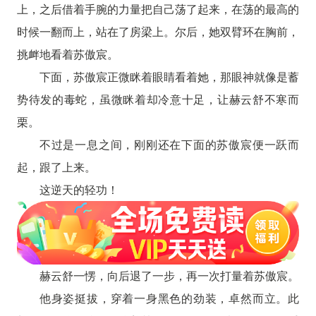
上，之后借着手腕的力量把自己荡了起来，在荡的最高的
时候一翻而上，站在了房梁上。尔后，她双臂环在胸前，
挑衅地看着苏傲宸。
下面，苏傲宸正微眯着眼睛看着她，那眼神就像是蓄
势待发的毒蛇，虽微眯着却冷意十足，让赫云舒不寒而
栗。
不过是一息之间，刚刚还在下面的苏傲宸便一跃而
起，跟了上来。
这逆天的轻功！
赫云舒一愣，向后退了一步，再一次打量着苏傲宸。
他身姿挺拔，穿着一身黑色的劲装，卓然而立。此