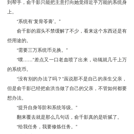
到帮手，俞千影只能把主意打向她觉得近乎万能的系统身
上。
“系统有‘复骨苓膏’。”
俞千影的眉头不禁缓解了不少，看来这个东西还是有
些用途的。
“需要三万系统币兑换。”
“噗……”差点又一口老血喷了出来，动辄就几千上万
的系统币。
“没有别的办法了吗？”虽说那不是自己的亲生父亲，
但是俞千影已经把俞洪当做了自己的父亲，不管如何都要
想办法。
“提升自身等阶和系统等级。”
翻来覆去就是那么几句话，俞千影真的是听腻了。
“给我任务，我要修炼任务。”