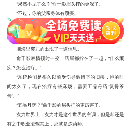
“果然不见了么？”俞千影眉头拧的更深了。
“不过，你的父亲身体有顽疾。”
脑海里突兀的出现了一道信息。
俞千影表情顿时一变，绣眉都拧在了一起，“什么顽
疾？怎么治疗。”
“系统检测是很久以前受伤导致留下的旧疾，拖的时
间太久了，现在治疗有些麻烦，需要五品丹药‘复骨苓
膏’。”
“五品丹药？”俞千影的眉头拧的更厉害了。
玄力世界上，玄力才是这个世界的主调，但是却还是
有之中职业凌驾其上，那就是炼药师。