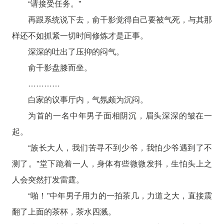
“请接受任务。”
再跟系统说下去，俞千影觉得自己要被气死，与其那
样还不如抓紧一切时间修炼才是正事。
深深的吐出了压抑的闷气。
俞千影盘膝而坐。
…………
白家的议事厅内，气氛颇为沉闷。
为首的一名中年男子面相阴沉，眉头深深的皱在一
起。
“族长大人，我们苦寻不到少爷，我怕少爷遇到了不
测了。”堂下跪着一人，身体有些微微发抖，生怕头上之
人会突然打发雷霆。
“啪！”中年男子用力的一拍茶几，力道之大，直接震
翻了上面的茶杯，茶水四溅。