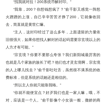
“找我就对拉！200系统币解封印。”
“我靠，200？你想钱想疯了？”俞千影又感觉一阵怒
火蹭蹭的上涨，自己辛辛苦苦才挣了200，它就像收回
去，简直就是黄世仁嘛。
“主人，这封印经过了这么多年，上面遗留的力量依
旧很强大，如果你想找人解封的话起码需要宗玄境以上的
人方才有可能。”
“宗玄境？你要不要那么夸张？我们新阳城最厉害的
也就是几个家族的族长了吧？他们也才灵玄境啊，宗玄境
的人上哪儿找去？”俞千影吐吐舌，虽然很不满系统的收
费标准，但是系统的话她还是相信的。
“所以主人你就只能靠我咯。”
“你就不能便宜点？好歹我们也是一家人嘛，哦，不
对，应该是一个人。”俞千影像个小女孩一般，撒娇的商