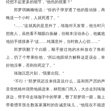
经想不起更多的细节，“他伤的很重？”
郑梦琪幽幽地说：“你的子弹穿透了他的股动脉，再
晚送一个小时，人就死透了。”
“……”这就真的是意外了，珞珈对天发誓，他当时只
想救人，虽然看不顺眼白振赫，但根本没动杀心，他尴尬
地抬手摸摸鼻子“这……纯属意外，当时救人心切……”
郑梦琪翻了个白眼，顺手接过他的水杯放在了角柜
上，扔了个苹果给他，“所以他跟狱方解释这是误会，幸
好他没事，否则你死定了。”
珞珈沉思片刻，“我要出院。”
“不行！”郑梦琪还没来得及说什么，温和而严厉的声
音突然格外强势地插进来，林熙推门而入，大步走到珞珈
床边，劈手夺走珞珈手中的苹果，瞥了郑梦琪一眼，脸上
带着惯常医生数落家属时的告诫意味儿，“他现在不能进