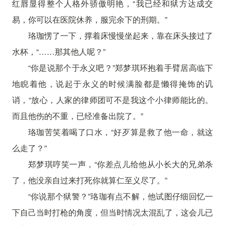
红唇显得整个人格外骄傲明艳，“我已经和狱方达成交
易，你可以在医院休养，服完余下的刑期。”
珞珈愣了一下，撑着床慢慢坐起来，靠在床头接过了
水杯，“……那其他人呢？”
“你是说那个于永义吧？”郑梦琪环抱着手臂居高临下
地睨着他，说起于永义的时候满脸都是懒得掩饰的讥
诮，“放心，人家的律师团可不是我这个小律师能比的。
而且他伤的不重，已经准备出院了。”
珞珈苦笑着喝了口水，“好歹算是救了他一命，就这
么走了？”
郑梦琪哼笑一声，“你差点儿给他从小长大的兄弟杀
了，他没亲自过来打死你就算仁至义尽了。”
“你说那个狱警？”珞珈有点不解，他试图仔细回忆一
下自己当时打枪的角度，但当时情况太混乱了，这会儿已