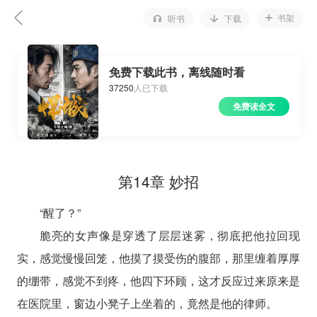
书架
听书
下载
免费下载此书，离线随时看
37250
人已下载
免费读全文
第14章 妙招
“醒了？”
脆亮的女声像是穿透了层层迷雾，彻底把他拉回现
实，感觉慢慢回笼，他摸了摸受伤的腹部，那里缠着厚厚
的绷带，感觉不到疼，他四下环顾，这才反应过来原来是
在医院里，窗边小凳子上坐着的，竟然是他的律师。