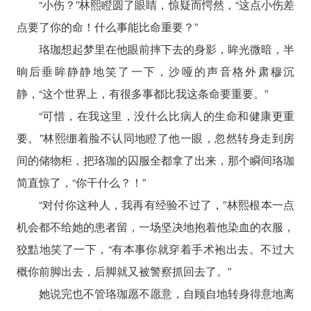
“小伤？”林熙瞪圆了眼睛，惊疑而愕然，“这点小伤差
点要了你的命！什么事能比命重要？”
珞珈想起梦里在他眼前摔下去的身影，眸光微暗，半
晌后垂眸静静地笑了一下，沙哑的声音格外肃穆沉
静，“这个世界上，有很多事都比我这条命要重要。”
“可惜，在我这里，没什么比病人的生命和健康更重
要。”林熙绷着脸不认同地瞪了他一眼，忽然转身走到房
间的储物柜，把珞珈的囚服全都拿了出来，那个瞬间珞珈
简直惊了，“你干什么？！”
“对付你这种人，我再有经验不过了，”林熙根本一点
机会都不给她的患者留，一场坚决地抱着他染血的衣服，
狡黠地笑了一下，“有本事你就穿着手术袍出去。不过大
概你前脚出去，后脚就又被警察抓回去了。”
她说完也不管珞珈愿不愿意，自顾自地转身得意地离