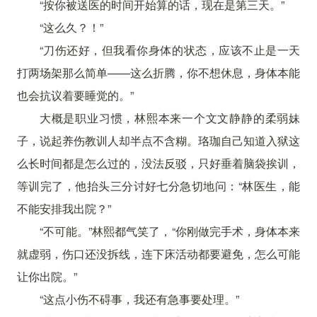
“按你被送医的时间开始算的话，现在是第三天。”
“这么久？！”
“刀伤还好，但我看你身体的状态，应该不止是一天
打两场架那么简单——这么折腾，你不想休息，身体本能
也会抗议着要睡觉的。”
大概是职业习惯，林熙本来一个文文静静的柔弱妹
子，说起养伤教训人却半点不含糊。珞珈自己知道入狱这
么长时间都是怎么过的，没法反驳，只好垂着脑袋挨训，
等训完了，他抬头三分讨好七分急切地问：“林医生，能
不能安排我出院？”
“不可能。”林熙都气笑了，“你刚做完手术，身体本来
就虚弱，伤口还没拆线，连下床活动都要避免，怎么可能
让你出院。”
“这点小伤不碍事，我还有急事要处理。”