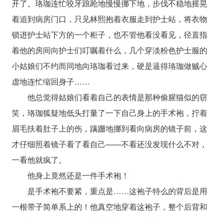
开了。珞珈连忙咬牙踉跄地慢慢挪下地，步伐不稳地摇晃
着追到病房门口，只见林熙抱着衣服走到护士站，将衣物
锁进护士站下方的一个柜子，也不管他看没看见，径直指
着他的房间向护士们叮嘱着什么，几个穿淡粉色护士服的
小姑娘们不约而同地向珞珈看过来，硬是逼得珞珈做贼心
虚地连忙缩回身子……
他总觉得姑娘们看着自己的表情是那种偷腥猫似的窃
笑，珞珈狐疑地低头打量了一下自己身上的手术袍，拧着
眉毛扶着肚子上的伤，蹒跚地挪到看向病房的镜子前，这
才仔细照着镜子看了看自己——不看还没发现什么不对，
一看他就疯了。
他身上竟然还是一件手术袍！
是手术袍不要紧，重点是……这袍子特么的背后是用
一根带子简单系上的！他真空地穿着这袍子，整个后背和