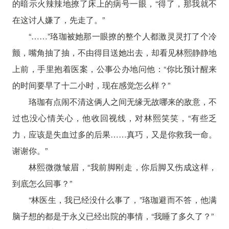
的暗示火辣辣地撩了床上的病号一眼，“得了，那我就不
在这讨人嫌了，先走了。”
“……”珞珈被她那一眼撩的整个人都激灵灵打了个冷
颤，嘴角抽了抽，不由得目送她出去，却看见林熙静静地
上前，手里抱着医案，公事公办地问他：“你比预计醒来
的时间要早了十二小时，现在感觉怎么样？”
珞珈有点闹不清这俩人之间无缘无故哪来的敌意，不
过也没心情关心，他收回视线，对林熙笑笑，“有些乏
力，应该是失血过多的后果……真巧，又是你救我一命。
谢谢你。”
林熙微微皱眉，“我前脚刚走，你后脚又伤成这样，
到底怎么回事？”
“林医生，我已经没什么事了，”珞珈避而不答，他满
脑子想的都是于永义已经出院的事情，“我睡了多久了？”