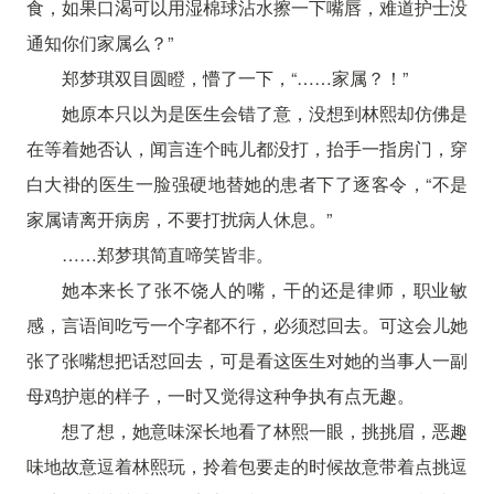
食，如果口渴可以用湿棉球沾水擦一下嘴唇，难道护士没
通知你们家属么？”
郑梦琪双目圆瞪，懵了一下，“……家属？！”
她原本只以为是医生会错了意，没想到林熙却仿佛是
在等着她否认，闻言连个盹儿都没打，抬手一指房门，穿
白大褂的医生一脸强硬地替她的患者下了逐客令，“不是
家属请离开病房，不要打扰病人休息。”
……郑梦琪简直啼笑皆非。
她本来长了张不饶人的嘴，干的还是律师，职业敏
感，言语间吃亏一个字都不行，必须怼回去。可这会儿她
张了张嘴想把话怼回去，可是看这医生对她的当事人一副
母鸡护崽的样子，一时又觉得这种争执有点无趣。
想了想，她意味深长地看了林熙一眼，挑挑眉，恶趣
味地故意逗着林熙玩，拎着包要走的时候故意带着点挑逗