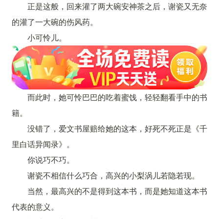
正是这般，回来灌了两大碗安神茶之后，谢瓷又无奈
的灌了一大碗的伤风药。
小可怜儿。
而此时，她可怜巴巴的吃着蜜饯，轻轻翻看手中的书
籍。
没错了，爱文书屋赔给她的这本，好死不死正是《千
里白话异闻录》。
你说巧不巧。
谢瓷不相信什么巧合，高兴的小梨涡儿若隐若现。
当然，最高兴的不是得到这本书，而是她知道这本书
代表的意义。