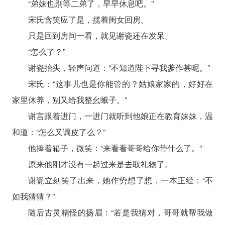
“弟妹也别等二弟了，早早休息吧。”
宋氏含笑应了是，揽着闺女回房。
只是回到房间一看，就见谢瓷还在发呆。
“怎么了？”
谢瓷抬头，轻声问道：“不知道陛下寻我爹作甚呢。”
宋氏：“这事儿也是你能管的？姑娘家家的，好好在
家里休养，别又给我整幺蛾子。”
谢言跟着进门，一进门就听到他娘正在教育妹妹，温
和道：“怎么又调皮了么？”
他捧着箱子，微笑：“来看看哥哥给你带什么了。”
原来他刚才没有一起过来是去取礼物了。
谢瓷立刻笑了出来，她作势想了想，一本正经：“不
如我猜猜？”
随后古灵精怪的扬眉：“若是我猜对，哥哥就帮我做