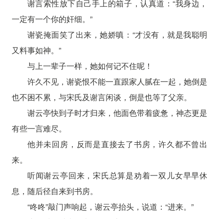
谢言索性放下自己手上的箱子，认真道：“我身边，
一定有一个你的奸细。”
谢瓷掩面笑了出来，她娇嗔：“才没有，就是我聪明
又料事如神。”
与上一辈子一样，她如何记不住呢！
许久不见，谢瓷恨不能一直跟家人腻在一起，她倒是
也不困不累，与宋氏及谢言闲谈，倒是也等了父亲。
谢云亭快到子时才归来，他面色带着疲惫，神态更是
有些一言难尽。
他并未回房，反而是直接去了书房，许久都不曾出
来。
听闻谢云亭回来，宋氏总算是劝着一双儿女早早休
息，随后径自来到书房。
“咚咚”敲门声响起，谢云亭抬头，说道：“进来。”