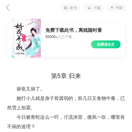
书架
听书
下载
免费下载此书，离线随时看
50000+
人已下载
免费读全文
第5章 归来
谢瓷又病了。
她打小儿就是身子骨孱弱的，前几日又食物中毒，已
然雪上加霜。
今日被青蛇这么一吓，汗流浃背，微风一吹，哪里有
不病的道理？