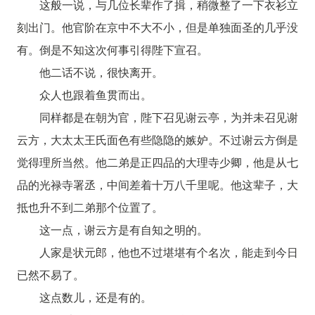
这般一说，与几位长辈作了揖，稍微整了一下衣衫立
刻出门。他官阶在京中不大不小，但是单独面圣的几乎没
有。倒是不知这次何事引得陛下宣召。
他二话不说，很快离开。
众人也跟着鱼贯而出。
同样都是在朝为官，陛下召见谢云亭，为并未召见谢
云方，大太太王氏面色有些隐隐的嫉妒。不过谢云方倒是
觉得理所当然。他二弟是正四品的大理寺少卿，他是从七
品的光禄寺署丞，中间差着十万八千里呢。他这辈子，大
抵也升不到二弟那个位置了。
这一点，谢云方是有自知之明的。
人家是状元郎，他也不过堪堪有个名次，能走到今日
已然不易了。
这点数儿，还是有的。