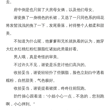
去。
府中倒是也只留了大房母女俩，以及他们母女。
谢瓷换了一身桃色的长裙，又选了一只同色系的绢花
将发髻浅浅的挽了一下，发尾垂落，衬得整个人都柔和甜
美。
不知道为什么呢，他爹爹和兄长就执着的认为，她穿
大红水红桃红粉红胭脂红诸如此类最好看。
男人哦，真是奇怪的审美。
不过许久不见，谢瓷是乐意讨他们高兴的。
收拾妥当，谢瓷轻轻扑了些胭脂，脸色立刻白中透着
糯粉，自然甜美，气色极好。
收拾妥当，谢瓷提着裙摆，咚咚往前院跑。
韵竹操心跟着道：“小姐小心一点，不急的，您别跑
啊，小心摔到。”