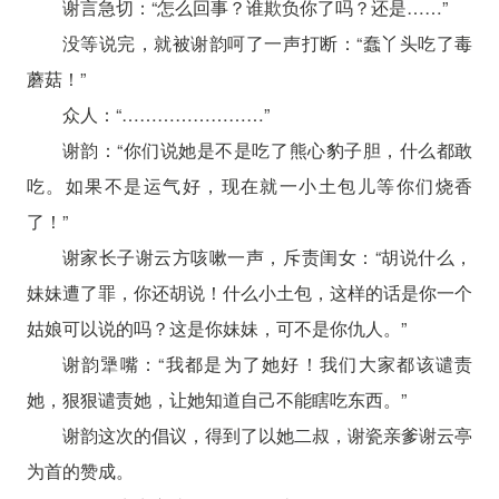
谢言急切：“怎么回事？谁欺负你了吗？还是……”
没等说完，就被谢韵呵了一声打断：“蠢丫头吃了毒
蘑菇！”
众人：“……………………”
谢韵：“你们说她是不是吃了熊心豹子胆，什么都敢
吃。如果不是运气好，现在就一小土包儿等你们烧香
了！”
谢家长子谢云方咳嗽一声，斥责闺女：“胡说什么，
妹妹遭了罪，你还胡说！什么小土包，这样的话是你一个
姑娘可以说的吗？这是你妹妹，可不是你仇人。”
谢韵犟嘴：“我都是为了她好！我们大家都该谴责
她，狠狠谴责她，让她知道自己不能瞎吃东西。”
谢韵这次的倡议，得到了以她二叔，谢瓷亲爹谢云亭
为首的赞成。