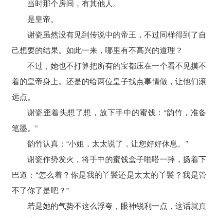
当时那个房间，有其他人。
是皇帝。
谢瓷虽然没有见到传说中的帝王，不过同样得到了自
己想要的结果。如此一来，哪里有不高兴的道理？
不过，她也不打算把所有的宝都压在一个看不见摸不
着的皇帝身上。还是的给两位皇子找点事情做，让他们滚
远点。
谢瓷歪着头想了想，放下手中的蜜饯：“韵竹，准备
笔墨。”
韵竹认真：“小姐，太太说了，让您好好休息。”
谢瓷作势发火，将手中的蜜饯盒子啪嗒一摔，扬着下
巴道：“怎么着？你是我的丫鬟还是太太的丫鬟？我是管
不了你了是吧？”
若是她的气势不这么浮夸，眼神锐利一点，这话就真