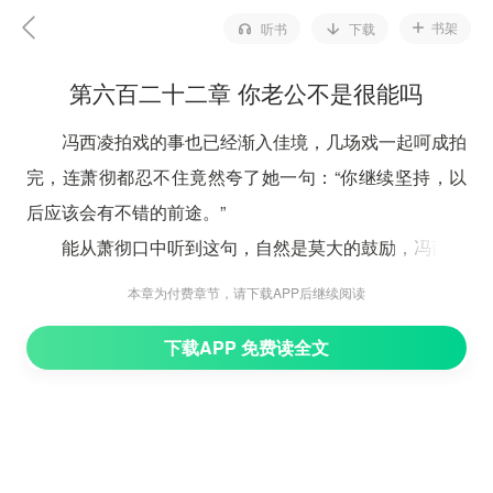
书架
听书
下载
第六百二十二章 你老公不是很能吗
冯西凌拍戏的事也已经渐入佳境，几场戏一起呵成拍
完，连萧彻都忍不住竟然夸了她一句：“你继续坚持，以
后应该会有不错的前途。”
能从萧彻口中听到这句，自然是莫大的鼓励，冯西凌
笑着点头：“谢谢，也多亏了你之前的鞭策。”冯西凌特别
本章为付费章节，请下载APP后继续阅读
想了下，才用到鞭策这个词，话里倒是没有什么别的意
下载APP 免费读全文
思。
因为发布会的事，连柳若瑄的事也做了