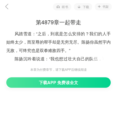
书架
听书
下载
第4879章一起带走
风踏雪道：“之后，到底是怎么安排的？我们的人手
始终太少，而至尊的帮手却是无穷无尽。陈扬你虽然宇内
无敌，可终究也是双拳难敌四手。”
陈扬沉吟着说道：“我也想过壮大自己的队伍，可一
般的高手拉进来也没什么用。就算能找到几个和冰凰神女
本章为付费章节，请下载APP后继续阅读
前辈，玄这样的高手，其数量也是远远不够。所以暂时，
下载APP 免费读全文
我只能是先东奔西走……不在一个地方