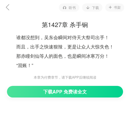
书架
听书
下载
第1427章 杀手锏
谁都没想到，吴东会瞬间对侍天大祭司出手！
而且，出手之快速狠辣，更是让众人大惊失色！
那赤瞳剑仙等人的面色，也是瞬间冰寒万分！
“混账！”
赤瞳剑仙一声冷喝：
本章为付费章节，请下载APP后继续阅读
“当着本座的面，你竟敢打我的人？看来，今天绝对
下载APP 免费读全文
不能让你活下去。”
那赤瞳剑仙的话语落下，顿时一道道恐怖的源力能
量，从他的体内暴射而出