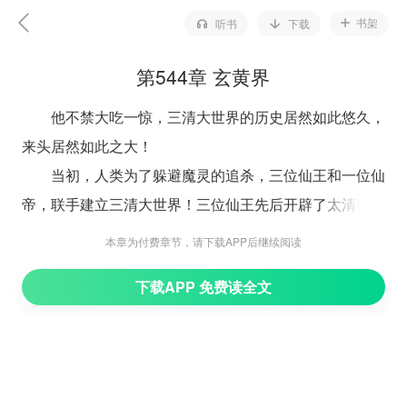
书架
听书
下载
第544章 玄黄界
他不禁大吃一惊，三清大世界的历史居然如此悠久，
来头居然如此之大！
当初，人类为了躲避魔灵的追杀，三位仙王和一位仙
帝，联手建立三清大世界！三位仙王先后开辟了太清界、
玉清界、上清界。后来，他们的灵台世界，全部并入到那
本章为付费章节，请下载APP后继续阅读
位仙帝的世界，从而组成了现在的三清大世界。
下载APP 免费读全文
而那位仙帝，不久后就被魔灵另最强的那一尊给斩杀
了，只