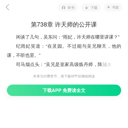
书架
听书
下载
第738章 许天师的公开课
闲谈了几句，吴东问：“雨妃，许天师在哪里讲课？”
纪雨妃笑道：“在灵园。不过能与吴兄聊天，他的
课，不听也罢。”
司马烟点头：“吴兄是皇家高级炼丹师，阵法水平也
绝对是天级的水准，未来很可能成为一代天师。”
本章为付费章节，请下载APP后继续阅读
天师，至少要掌握三种能力，吴东只要再去真武学院
下载APP 免费读全文
一段时间，成为九星武师什么的，那就是妥妥的天师了。