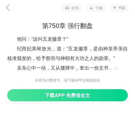
书架
听书
下载
第750章 强行翻盘
他问：“这叫五龙徽章？”
纪雨妃美眸放光，道：“五龙徽章，是由神皇帝亲自
核准颁发的，给予那些与神朝有大功之人的勋章。”
吴东心中一动，又从腰牌中，拿出一份文书，上面写
着，他因为炼制出三种对神朝有重大意义的丹药，极大提
本章为付费章节，请下载APP后继续阅读
升了神朝大军的战斗力，因此经皇家丹房提请，经神皇帝
下载APP 免费读全文
陛下核准，给予吴东五龙徽章，以资鼓励。