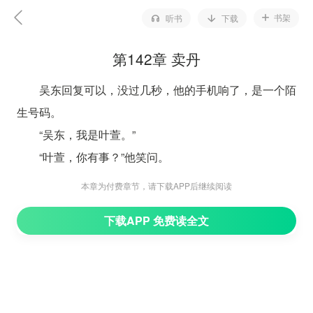
书架
听书
下载
第142章 卖丹
吴东回复可以，没过几秒，他的手机响了，是一个陌
生号码。
“吴东，我是叶萱。”
“叶萱，你有事？”他笑问。
“有件事请你帮忙。上次你以吴明仙的身份见过仇
本章为付费章节，请下载APP后继续阅读
术，我希望，你再次以吴明仙的身份现身一次。”
下载APP 免费读全文
吴东没立即答应，而是问：“什么事？”
叶萱：“我希望，你能来五柳山庄一趟，当众宣布我
是你的未婚妻。”