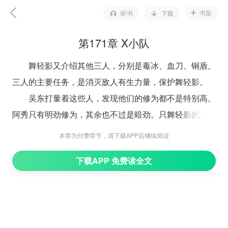
书架
听书
下载
第171章 X小队
舞轻影又介绍其他三人，分别是毒冰、血刀、铜盾。
三人的主要任务，是消灭敌人有生力量，保护舞轻影。
吴东打量着这些人，发现他们的修为都不是特别高。
阿秀只有明劲修为，其余也不过是暗劲。只舞轻影的实力
也不过如此，比他们强不了多少。
本章为付费章节，请下载APP后继续阅读
这么一批人，就想接手S级任务，去干一个地仙级的
下载APP 免费读全文
妖？
舞轻影：“雷极，我们并非纯粹