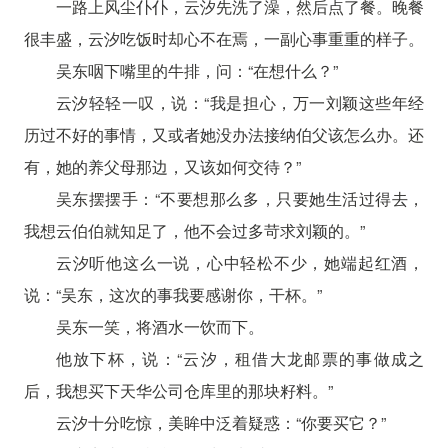
一路上风尘仆仆，云汐先洗了澡，然后点了餐。晚餐
很丰盛，云汐吃饭时却心不在焉，一副心事重重的样子。
吴东咽下嘴里的牛排，问：“在想什么？”
云汐轻轻一叹，说：“我是担心，万一刘颖这些年经
历过不好的事情，又或者她没办法接纳伯父该怎么办。还
有，她的养父母那边，又该如何交待？”
吴东摆摆手：“不要想那么多，只要她生活过得去，
我想云伯伯就知足了，他不会过多苛求刘颖的。”
云汐听他这么一说，心中轻松不少，她端起红酒，
说：“吴东，这次的事我要感谢你，干杯。”
吴东一笑，将酒水一饮而下。
他放下杯，说：“云汐，租借大龙邮票的事做成之
后，我想买下天华公司仓库里的那块籽料。”
云汐十分吃惊，美眸中泛着疑惑：“你要买它？”