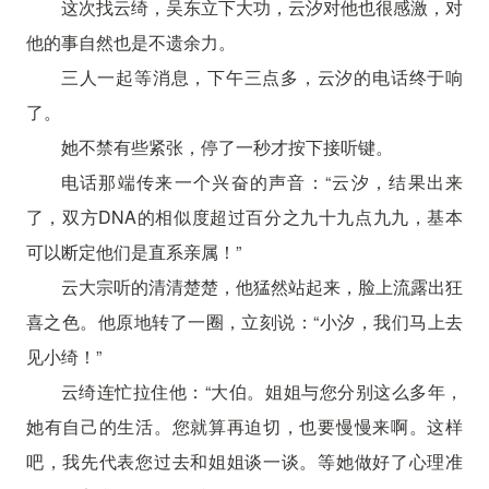
这次找云绮，吴东立下大功，云汐对他也很感激，对
他的事自然也是不遗余力。
三人一起等消息，下午三点多，云汐的电话终于响
了。
她不禁有些紧张，停了一秒才按下接听键。
电话那端传来一个兴奋的声音：“云汐，结果出来
了，双方DNA的相似度超过百分之九十九点九九，基本
可以断定他们是直系亲属！”
云大宗听的清清楚楚，他猛然站起来，脸上流露出狂
喜之色。他原地转了一圈，立刻说：“小汐，我们马上去
见小绮！”
云绮连忙拉住他：“大伯。姐姐与您分别这么多年，
她有自己的生活。您就算再迫切，也要慢慢来啊。这样
吧，我先代表您过去和姐姐谈一谈。等她做好了心理准