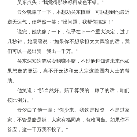
吴东点头：“我觉得那块籽料成色不错。”
云汐犹豫了一下，本想劝吴东慎重，可联想到他最近
逆天运气，便释然一笑：“没问题，我帮你搞定！”
说完，她犹豫了一下，似乎在下一个重大决定，过了
几秒钟，她缓缓说：“如果你不想承担太大风险的话，我
们可以一起出资，我出一千万。”
吴东深知这笔买卖稳赚不赔，不过他也知道未来他如
果想走的更远，离不开云汐和云大宗这些圈内人士的帮
助。
他笑道：“那当然好。赔了算我的，赚了的话，咱们
按比例分。”
云汐白了他一眼：“你少来。我这是投资，不是过家
家，不管是赔是嫌，大家有福同离，有难同当。如果你不
答应，这一千万我不投了。”