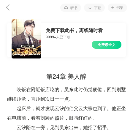
书架
听书
下载
免费下载此书，离线随时看
9999+
人已下载
免费读全文
第24章 美人醉
晚饭在附近饭店吃的，吴东此时仍觉疲倦，回到别墅
继续睡觉，直睡到次日十一点。
起床后，就才发现云汐的伯父云大宗也到了。他正坐
在电脑前，看着刘颖的照片，眼睛红红的。
云汐陪在一旁，见到吴东出来，她招了招手。