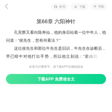
书架
听书
下载
第66章 六阳神针
孔宪辉又看向陈寿仙，他的身后站着一位中年人，他
问道：“侯先生，您有何看法？”
这位侯先生和那位牛先生是旧识，牛先生在诊断后，
早已暗中对他打出手势，所以他立刻说：“若由我来医
治，同样需要一个月。”
本章为付费章节，请下载APP后继续阅读
孔宪辉的脸色顿时不太好看，因为一周之内，大老板
下载APP 免费读全文
就要进京述职。以他现在的状态，必然造成极大的负面影
响，甚至葬送未来