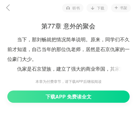
书架
听书
下载
第77章 意外的聚会
当下，那刘畅就把情况简单说明。原来，同学们不久
前才知道，自己当年的那位仇老师，居然是石京仇家的一
位豪门大少。
仇家是石京望族，建立了强大的商业帝国，其家族在
江南省都有很强的影响力。
本章为付费章节，请下载APP后继续阅读
刘畅得知他的身份，就试着拨打了当年仇老师的电
下载APP 免费读全文
话，没想到居然打通了，所以越来越多的人和仇老师联
络。
后来仇老师就约当年的这些