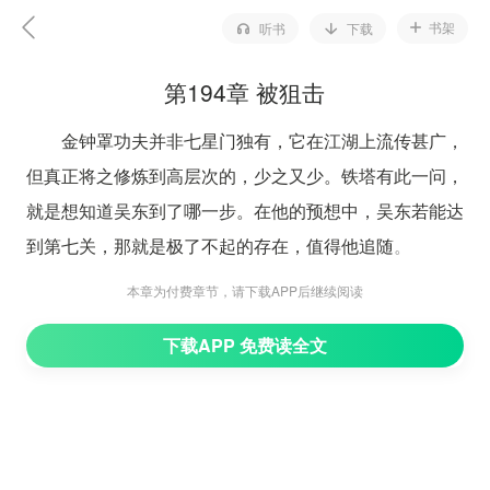
书架
听书
下载
第194章 被狙击
金钟罩功夫并非七星门独有，它在江湖上流传甚广，
但真正将之修炼到高层次的，少之又少。铁塔有此一问，
就是想知道吴东到了哪一步。在他的预想中，吴东若能达
到第七关，那就是极了不起的存在，值得他追随。
“第十关。”吴东淡淡道。
本章为付费章节，请下载APP后继续阅读
众人都流露出无比敬佩的表情，铁塔更是张大了嘴
下载APP 免费读全文
巴，喃喃道：“天呐！第十层，太恐怖了！雷兄，传