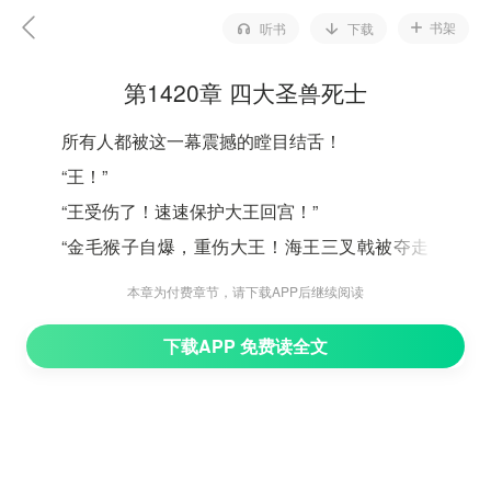
书架
听书
下载
第1420章 四大圣兽死士
所有人都被这一幕震撼的瞠目结舌！
“王！”
“王受伤了！速速保护大王回宫！”
“金毛猴子自爆，重伤大王！海王三叉戟被夺走！如
何是好？”
本章为付费章节，请下载APP后继续阅读
“大王的性命要紧，速速回宫，帮助大王疗伤！”
下载APP 免费读全文
海族众人全都震撼无比，惊恐万分！
此时，海王因为金毛猴子的自爆，而身负重伤，他们
自然知道，性命最为重要，所以竟