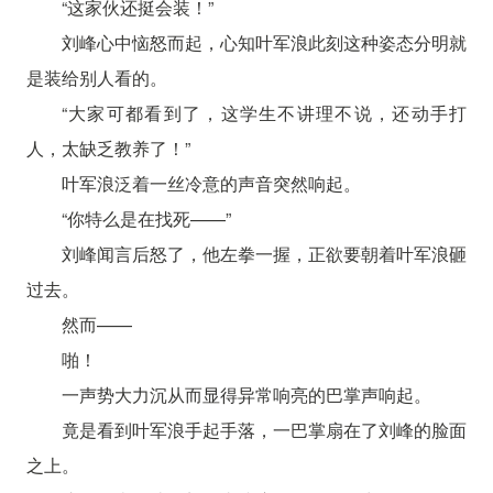
“这家伙还挺会装！”
刘峰心中恼怒而起，心知叶军浪此刻这种姿态分明就
是装给别人看的。
“大家可都看到了，这学生不讲理不说，还动手打
人，太缺乏教养了！”
叶军浪泛着一丝冷意的声音突然响起。
“你特么是在找死——”
刘峰闻言后怒了，他左拳一握，正欲要朝着叶军浪砸
过去。
然而——
啪！
一声势大力沉从而显得异常响亮的巴掌声响起。
竟是看到叶军浪手起手落，一巴掌扇在了刘峰的脸面
之上。