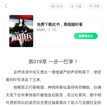
书架
听书
下载
免费下载此书，离线随时看
37247
人已下载
免费读全文
第019章 一步一巴掌！
这声淡漠中却又透出一缕缕威严的声音刚落下，便是
看到叶军浪走了过来。
他嘴里正叼着根烟，神情间看似显得有些懒散，仿佛
天底下任何事情都不被他放在眼里，吞云吐雾间，眼中稍
许透射而出的凌厉目光透过烟雾看向了那几个蛮横狂妄的