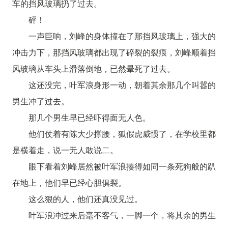
车的挡风玻璃扔了过去。
砰！
一声巨响，刘峰的身体撞在了那挡风玻璃上，强大的
冲击力下，那挡风玻璃都出现了碎裂的裂痕，刘峰顺着挡
风玻璃从车头上滑落倒地，已然晕死了过去。
这还没完，叶军浪身形一动，朝着其余那几个叫嚣的
男生冲了过去。
那几个男生早已经吓得面无人色。
他们仗着有陈大少撑腰，狐假虎威惯了，在学校里都
是横着走，说一无人敢说二。
眼下看着刘峰居然被叶军浪揍得如同一条死狗般的趴
在地上，他们早已经心胆俱裂。
这么狠的人，他们还真没见过。
叶军浪冲过来后毫不客气，一脚一个，将其余的男生