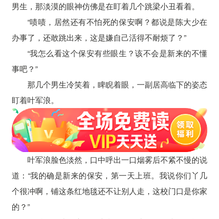
男生，那淡漠的眼神仿佛是在盯着几个跳梁小丑看着。
“啧啧，居然还有不怕死的保安啊？都说是陈大少在
办事了，还敢跳出来，这是嫌自己活得不耐烦了？”
“我怎么看这个保安有些眼生？该不会是新来的不懂
事吧？”
那几个男生冷笑着，睥睨着眼，一副居高临下的姿态
盯着叶军浪。
叶军浪脸色淡然，口中呼出一口烟雾后不紧不慢的说
道：“我的确是新来的保安，第一天上班。我说你们丫几
个很冲啊，铺这条红地毯还不让别人走，这校门口是你家
的？”