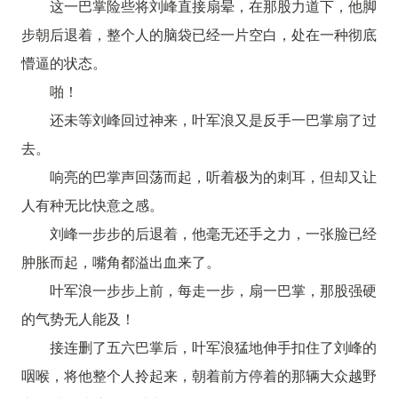
这一巴掌险些将刘峰直接扇晕，在那股力道下，他脚
步朝后退着，整个人的脑袋已经一片空白，处在一种彻底
懵逼的状态。
啪！
还未等刘峰回过神来，叶军浪又是反手一巴掌扇了过
去。
响亮的巴掌声回荡而起，听着极为的刺耳，但却又让
人有种无比快意之感。
刘峰一步步的后退着，他毫无还手之力，一张脸已经
肿胀而起，嘴角都溢出血来了。
叶军浪一步步上前，每走一步，扇一巴掌，那股强硬
的气势无人能及！
接连删了五六巴掌后，叶军浪猛地伸手扣住了刘峰的
咽喉，将他整个人拎起来，朝着前方停着的那辆大众越野