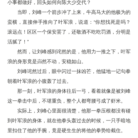
小事都做好，回头如何向陈大少交代？
当即，刘峰一个箭步冲了上来，牛高马大的他极为的
蛮横，直接伸手推向了叶军浪，说道：“你想找死是吗？
滚远点！区区一个保安罢了，还敬酒不吃吃罚酒，分明是
活腻了！”
然而，让刘峰感到诧然的是，他用力一推之下，叶军
浪的身形竟是岿然不动，安稳如山。
刘峰诧然过后，眼中闪过一抹凶芒，他猛地一记勾拳
朝着叶军浪的小腹轰了过去。
那一刻，叶军浪的身体往后一弓，看着就像是被刘峰
这一拳击中后，不堪重负，整个人都弯腰弓成了虾米。
实际上，刘峰心里面很清楚，他那一拳压根都没有碰
到叶军浪的身体，就在他拳头轰过去的时候，一只手暗地
里扣住了他的手腕，竟是硬生生的将他的拳势给截住。