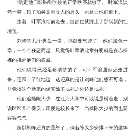
“确定他们影响到学校的正常秩序就够了。”叶军浪淡
然一笑，拍了拍吴文明等人的肩头，示意让他们退下。
接着，叶军浪朝前走去，自然也就踩上了那崭新的红
地毯。
刘峰等几个男生一看，肺都要气炸了，他们脸色一
寒，一个个狂怒而起，只觉得叶军浪此举分明就是在赤裸
裸的挑衅他们的权威。
他们说得已经足够清楚的了，可叶军浪居然还走过
来，还踩上了红地毯，这还真的是让刘峰他们怒不可遏，
只觉得这个新来的保安除了找死之外还是找死！
他们追随陈大少，在江海大学中可以说是横着走，别
说区区几个保安，即便是校长来了，当着陈大少的面也要
客客气气。
所以刘峰还真的是怒了，倘若陈大少安排下来的这等