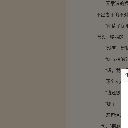
无意识的握紧
不出妻子的不
“你请了保洁
摇头，喏喏的
“没有，是我
“你收拾的？
“嗯，我自己
两个人对视一
“钱还够吗？
“够了，你呢？
这句话之后，
一句：“抱歉。”