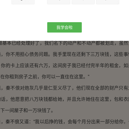
叶没反应过来，抬头看到对方的视线所看的地方，赶紧摇头，“
的。”
我学会啦
过来，坐到另一边的沙发上，斟酌着说：
基本已经处理好了，我们名下的动产和不动产都被划走，虽然
债，你不用担心债务问题。我手里现在还剩下三万块钱，这些事
，你的卡上应该还有六万，这间房子我已经付完半年的租金，如
在你租到房子之前，你可以一直住在这里。”
秦不俍对炮灰几乎是仁至义尽了，他们现在全部的财产只有
的话，他愿意把八万块钱都给她，并且允许她住在这里，包和衣
剩下一间屋子和一万块钱了。
秦不俍又道：“我以后挣的钱，会每个月分出来一部分给你，