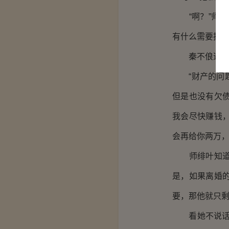
“啊？”师绯
有什么需要抱歉
秦不俍迈步走
“财产的问题
但是也没有欠
我会尽快赚钱
会再给你两万，
师绯叶知道，
是，如果离婚
要，那他就只
看她不说话，