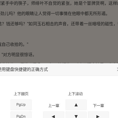
手中的筷子，师绯叶不自觉的紧张，她是个冒牌货啊，这样
对劲儿吗？他的眼睛让人觉得一切事情在他眼中都无所形遁。
？钱还够吗？”如同玉石相击的声音，还带着一丝暗哑的磁性，
：
自己收拾的。”
”对方明显很惊讶。
收拾的。”师绯叶深吸一口气，抬起头，对方正眼含诧异、直直
使用键盘快捷键的正确方式
下，对方率先移开视线，他把外套脱掉挂在门旁边的挂钩上
”
”师绯叶习惯性的反问，对方再次惊讶的看过来，然后语气和缓
两个人都沉默下来，秦不俍看了看桌子上师绯叶正在吃的东