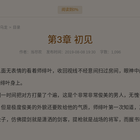
阅读到0%
乌龙
>
目录
第3章 初见
作者：
当尽欢
发布时间：
2019-08-08 19:30
字数：
1,096
无表情的看着师绯叶，收回视线不经意间扫过房间，眼神中
师绯叶身上。
时间把对方打量了个遍，这是个非常非常俊美的男人，无愧
，但是极度俊美的外貌还要败给他的气质，师绯叶第一次知道，
公子，仿佛提剑就是潇洒的剑客，提枪就是战场的将军，而握书
。