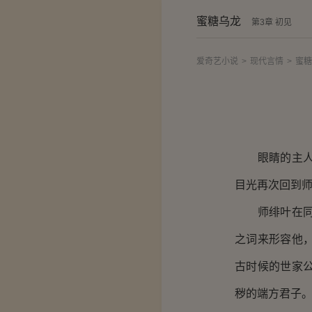
蜜糖乌龙
第3章 初见
爱奇艺小说
>
现代言情
>
蜜糖
眼睛的主人面
目光再次回到
师绯叶在同一
之词来形容他
古时候的世家
秽的端方君子