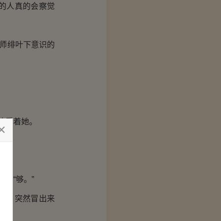
的人真的会察觉
师绯叶下意识的
的看着她。
：
：“够。”
西，突然冒出来