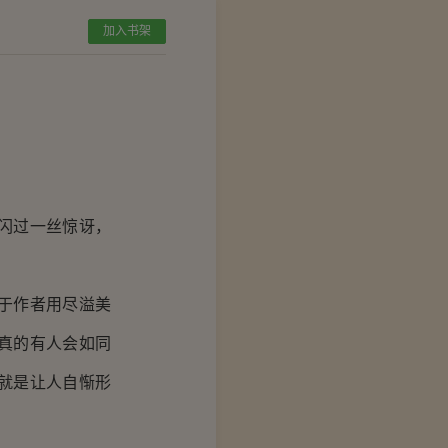
加入书架
闪过一丝惊讶，
于作者用尽溢美
真的有人会如同
就是让人自惭形