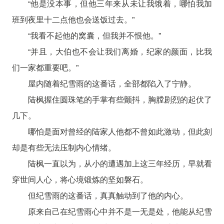
“他是没本事，但他三年来从未让我饿着，哪怕我加
班到夜里十二点他也会送饭过去。”
“我看不起他的窝囊，但我并不恨他。”
“并且，大伯也不会让我们离婚，纪家的颜面，比我
们一家都重要吧。”
屋内随着纪雪雨的这番话，全部都陷入了宁静。
陆枫握住圆珠笔的手掌有些颤抖，胸膛剧烈的起伏了
几下。
哪怕是面对曾经的陆家人他都不曾如此激动，但此刻
却是有些无法压制内心情绪。
陆枫一直以为，从小的遭遇加上这三年经历，早就看
穿世间人心，将心境锻炼的坚如磐石。
但纪雪雨的这番话，真真触动到了他的内心。
原来自己在纪雪雨心中并不是一无是处，他能从纪雪