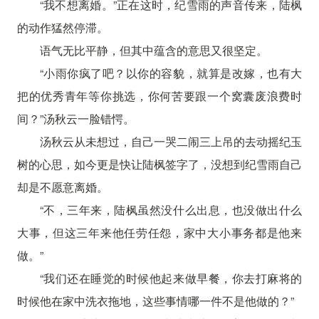
“我不想离婚。”正在这时，纪雪雨的声音传来，陆枫
的动作猛然停滞。
语气无比平静，但其中蕴含的意思又很坚定。
“小雨你疯了吧？以你的容貌，就算是改嫁，也有大
把的优秀青年等你挑选，你何苦要跟一个窝囊废浪费时
间？”汤秋云一脸错愕。
汤秋云从未想过，自己一哭二闹三上吊的去动摇纪玉
树的心思，如今更是快让陆枫签字了，没想到纪雪雨自己
却是不愿意离婚。
“不，三年来，陆枫虽然没什么出息，也没做出什么
大事，但这三年来他任劳任怨，家中大小事务都是他来
做。”
“我们还在睡觉的时候他起来做早餐，你去打麻将的
时候他在家中洗衣拖地，这些事情哪一件不是他做的？”