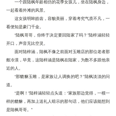
一个跟陆枫年龄相仿的花季女孩儿，坐在陆枫身边，
一起看着外滩的风景。
这女孩明眸皓齿，容貌美丽，穿着考究气质不凡，一
看便知是豪门千金。
“陆枫哥哥，你终于决定要回陆家了吗？”陆梓涵轻轻
开口，声音无比空灵。
面对陆梓涵，陆枫不像之前面对玉雕店的那位老者那
般冷漠，毕竟，这陆梓涵是陆枫在陆家，为数不多跟他亲
近的人。
“那貔貅玉雕，是家族让人调换的吧？”陆枫淡淡的问
道。
“是啊！”陆梓涵轻轻点头道：“家族那边觉得，一模一
样的貔貅，再加上送礼人暗示的那句话，他们应该能想到
是陆枫哥哥。”