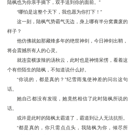
陆枫也为你亲手摘下，双手送到你的面前。”
“哪怕是这整个天下，我也愿为你打下！”
这一刻，陆枫气势霸气无边，身上哪有半分窝囊废的
样子？
他仿佛就如那藏锋多年的绝世神剑，今日神剑出鞘，
将会震撼所有人的心灵。
就连蛮横泼辣的汤秋云，此时也是神情呆愣，看着这
个有些陌生的陆枫，不知道说什么好。
“你说的，都是真的？”纪雪雨鬼使神差的问出这句
话。
她自己都没有发现，她竟然相信了此时陆枫所说的
话。
或许是此时的陆枫太霸道了，霸道到让人无法抗拒。
“都是真的，你只需点点头，我陆枫为你，倾尽所