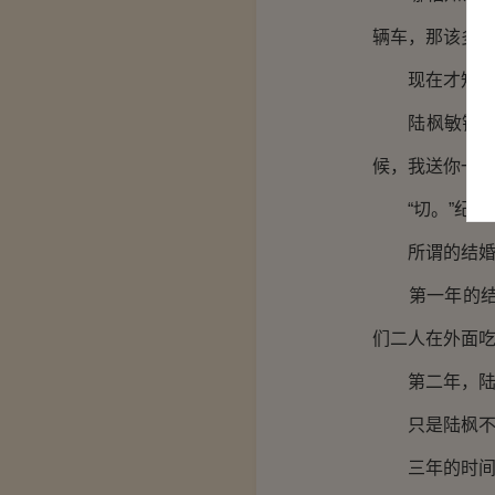
辆车，那该多
现在才知道，
陆枫敏锐的观
候，我送你一份
“切。”纪雪
所谓的结婚纪
第一年的结婚
们二人在外面
第二年，陆枫
只是陆枫不知
三年的时间悄