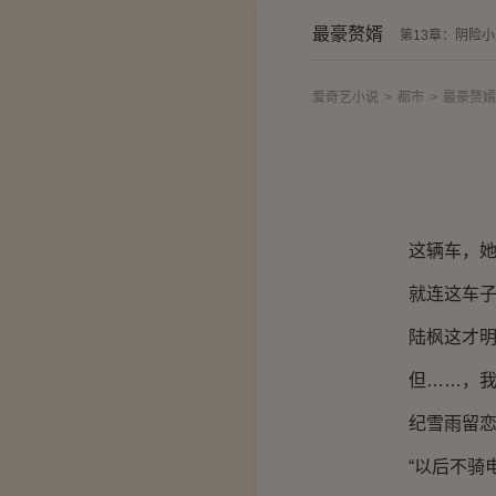
最豪赘婿
第13章：阴险
爱奇艺小说
>
都市
>
最豪赘婿
这辆车，她在
就连这车子的
陆枫这才明白
但……，我就
纪雪雨留恋的
“以后不骑电