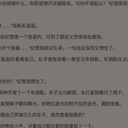
你想骑什么，你倒是想开这辆跑车，可你开得起么？”纪雪雨说
……”陆枫无语道。
纪雪雨一个惊喜的，可到了跟前又觉得有些唐突。
开个我看……”纪雪雨转过头来，一句话没说完又愣住了。
盈的看着自己，右手食指挂着一串宝马车钥匙，车钥匙在太
你的？”纪雪雨愣住了。
枫伸手按了一下车钥匙，车子立马解锁，车灯紧随着闪了两下。
丽眸子瞬间睁大，娇艳红唇也控制不住的张开，满脸惊骇。
自己梦寐已久的车子，竟然真是陆枫的？
伸出小手，对着自己那白皙的脸蛋掐了一下。