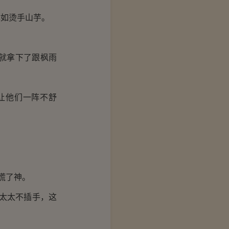
如烫手山芋。
就拿下了跟枫雨
让他们一阵不舒
慌了神。
太太不插手，这