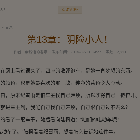
阅读到0%
小人！
>
目录
第13章：阴险小人！
作者：
会说话的香烟
发布时间：
2019-07-11 09:27
字数：
2,321
网上看过很久了，四座的敞篷跑车，是她一直梦想的东西。
颜色，也是她最喜欢的那一款，纯净的蓝色令人心动。
，原来纪雪雨是怕车主找自己麻烦，所以才将自己一把拉开
是车主啊，我能自己找自己麻烦，自己跟自己过不去么？
看了一眼车子，随后看向陆枫道：“咱们的电动车呢？”
动车了。”陆枫看着纪雪雨，想着怎么告诉她这件事。