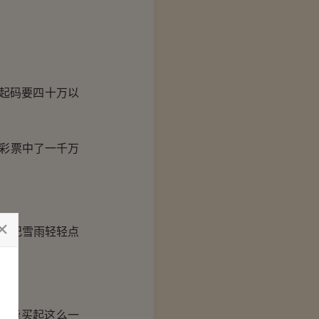
起码要四十万以
彩票中了一千万
”纪雪雨轻轻点
真能买起这么一