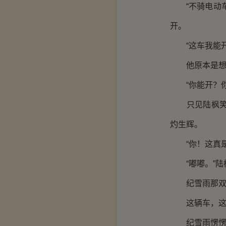
“不骑电动车
开。
“这车我能开
他原本是想给
“你能开？你
只见陆枫笑盈
灼生辉。
“你！这真是
“嘟嘟。”陆
纪雪雨那双美
这辆车，这辆
纪雪雨愣愣的