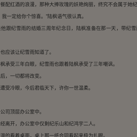
配红酒的浪漫，那种大捧玫瑰的妖艳绚丽，终究不会属于她纪
我一定给你个惊喜。”陆枫语气很认真。
跟纪雪雨的结婚三周年纪念日，陆枫准备在那一天，带纪雪
应该让纪雪雨知道了。
承受三年白眼，纪雪雨也跟着陆枫承受了三年嘲讽。
，一切都将改变。
受冷眼，今后君临天下，许你一世温柔。
司顶层办公室中。
离开，办公室中仅剩纪乐山和纪鸿宇二人。
的看着桌面，桌上那一纸合同看起来极为扎眼。