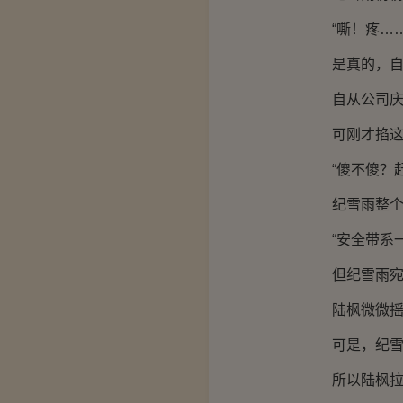
“嘶！疼……
是真的，自
自从公司庆典
可刚才掐这一
“傻不傻？赶
纪雪雨整个人
“安全带系一
但纪雪雨宛若
陆枫微微摇头
可是，纪雪雨
所以陆枫拉安