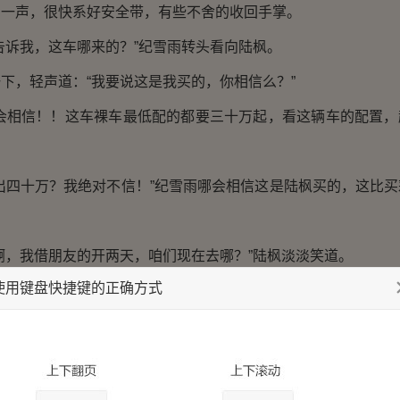
声，很快系好安全带，有些不舍的收回手掌。
诉我，这车哪来的？”纪雪雨转头看向陆枫。
，轻声道：“我要说这是我买的，你相信么？”
相信！！这车裸车最低配的都要三十万起，看这辆车的配置，
四十万？我绝对不信！”纪雪雨哪会相信这是陆枫买的，这比买
，我借朋友的开两天，咱们现在去哪？”陆枫淡淡笑道。
使用键盘快捷键的正确方式
去达万百货商场门口，夏岚在那里等我们呢，然后一起去吃饭。
只是陆枫借的朋友的，纪雪雨心中微微有些失望。
绝对买不起这么一辆车，但她心中还是有些期待，要是陆枫