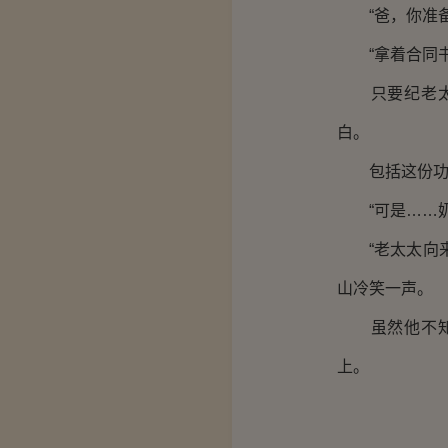
“爸，你准备
“拿着合同书
只要纪老太太
白。
包括这份功劳
“可是……奶
“老太太向来
山冷笑一声。
虽然他不知道
上。