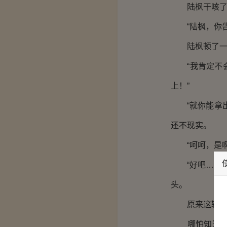
陆枫干咳了一
“陆枫，你告
陆枫顿了一下
“我肯定不会
上！”
“就你能拿出
还不现实。
“呵呵，是啊
“好吧……，
头。
原来这辆车，
哪怕知道陆枫