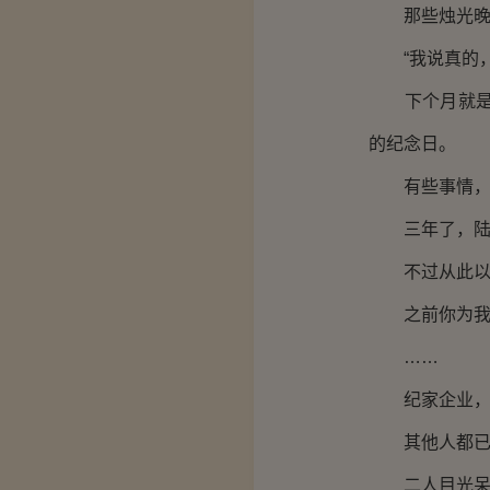
那些烛光晚餐
“我说真的，
下个月就是他
的纪念日。
有些事情，也
三年了，陆枫
不过从此以后
之前你为我遭
……
纪家企业，公
其他人都已经
二人目光呆滞