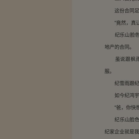
这份合同足以
“竟然，真让
纪乐山脸色也
地产的合同。
虽说跟枫雨地
服。
纪雪雨跟纪鸿
如今纪鸿宇输
“爸，你快想
纪乐山脸色愈
纪家企业就是我