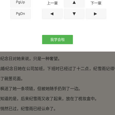
好。
原来陆枫只是借来的。
察到了纪雪雨的失落，顿了一下道：“这车不算什么，等咱们
大惊喜。”
我学会啦
雨微微撇嘴，根本没有往心里去。
念日对她来说，只是一种奢望。
纪念日她在公司加班，下班时已经过了十二点，纪雪雨记得
吃了碗葱花面。
送了她一条项链，但被她随手扔到了一边。
道的是，后来纪雪雨又收了起来，放在了梳妆盒中。
然已过，纪雪雨已经认命了。