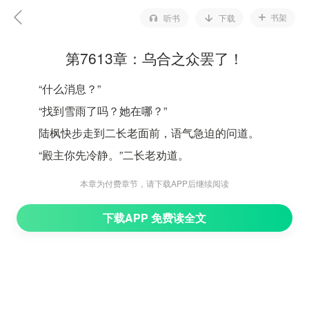
书架
听书
下载
第7613章：乌合之众罢了！
“什么消息？”
“找到雪雨了吗？她在哪？”
陆枫快步走到二长老面前，语气急迫的问道。
“殿主你先冷静。”二长老劝道。
“我冷静个屁？是不是出什么事了？”陆枫瞪大眼睛问
本章为付费章节，请下载APP后继续阅读
道。
下载APP 免费读全文
“不是，殿主，朱雀堂那边传回来消息说，找到了一
些痕迹。”
“目前并没有找到纪雪雨，但基本能够确定，纪雪雨
并没有死。”