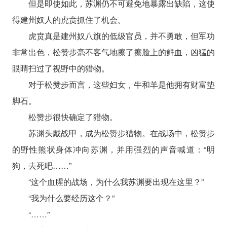
但是即使如此，苏渊仍不可避免地暴露出缺陷，这使
得建州奴人的虎贲抓住了机会。
虎贲真是建州奴八旗的低级官员，并不勇敢，但军功
非常出色，松赞步毫不客气地擦了擦脸上的鲜血，凶猛的
眼睛扫过了视野中的猎物。
对于松赞步而言，这些妇女，牛和羊是他拥有财富垫
脚石。
松赞步很快确定了猎物。
苏渊头戴战甲，成为松赞步猎物。在战场中，松赞步
的野性熊状身体冲向苏渊，并用强烈的声音喊道：“明
狗，去死吧……”
“这个血腥的战场，为什么我苏渊要出现在这里？”
“我为什么要经历这个？”
“……”