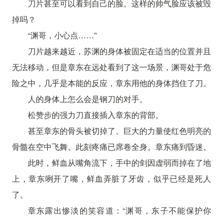
刀片甚至可以看到自己的脸。这样的帅气脸应该被毁
掉吗？
“渊哥，小心点……”
刀片越来越近，苏渊的身体被固定在适当的位置并且
无法移动，但是章东在远处看到了这一场景，渊哥处于危
险之中，几乎是本能的反应，章东用他的身体挡住了刀。
人的身体上怎么会是钢刀的对手。
松赞步的强力刀直接插入章东的背部。
甚至章东的骨头被切掉了。巨大的力量使红色明亮的
骨髓在空中飞舞。此刻疼痛已席卷全身。章东痛到昏迷。
此时，鲜血从嘴角流下，手中的剑因虚弱而掉在了地
上，章东咧开了嘴，鲜血弄脏了牙齿，似乎已经是死人
了。
章东露出惨淡的笑容道：“渊哥，东子不能保护你