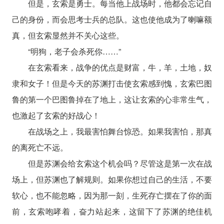
但是，玄索是勇士。每当他上战场时，他都会忘记自
己的身份，而会思考士兵的总队。这也使他成为了喇嘛额
真，但玄索显然并不关心这些。
“明狗，老子会杀死你……”
在玄索看来，战争的优点是财富，牛，羊，土地，奴
隶和女子！但是今天的苏渊打击使玄索感到愧，玄索巴图
鲁的第一个巴图鲁掉在了地上，这让玄索的心非常生气，
也激起了玄索的好战心！
在战场之上，我最害怕舞台惊恐。如果我害怕，那真
的离死亡不远。
但是苏渊会给玄索这个机会吗？尽管这是第一次在战
场上，但苏渊也了解规则。如果你想过自己的生活，不要
软心，也不能忽略，因为那一刻，生死存亡摆在了你的面
前，玄索咆哮着，奋力站起来，这留下了苏渊的绝佳机