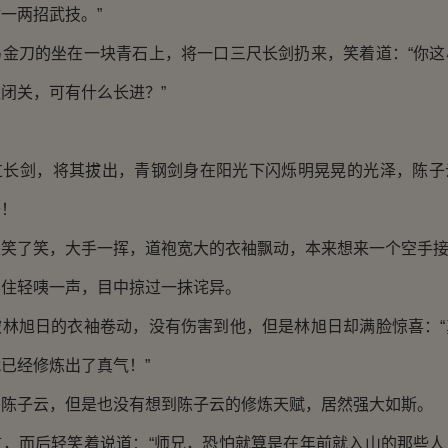
一两招武技。”
刀的坐在一块青石上，将一口三尺长剑扔来，笑着道：“你这
闭关，可有什么长进？”
剑，将其拔出，青钢剑身在阳光下闪烁明晃晃的光泽，陈子
去！
了笑，大手一挥，道袍宽大的衣袖飘动，本来想来一个空手接
轻咦一声，目中掠过一抹诧异。
旭日的衣袖卷动，没有伤害到他，但是林旭日却满脸惊喜：“
已经修炼出了真气！”
子云，但是也没有想到陈子云的修炼天赋，居然强大如斯。
而后轻笑着说道：“师兄，恐怕就算是在年前就入山的那些人