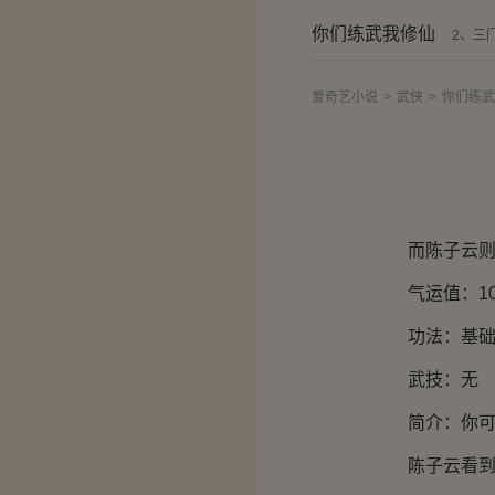
你们练武我修仙
2、三
爱奇艺小说
>
武侠
>
你们练武
而陈子云则是
气运值：10
功法：基础练
武技：无
简介：你可以
陈子云看到简