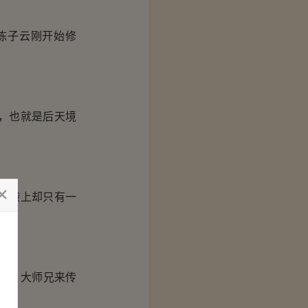
陈子云刚开始修
，也就是后天境
脑袋上却只有一
弟，大师兄来传