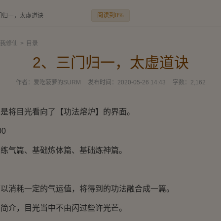
阅读到0%
门归一，太虚道诀
我修仙
>
目录
2、三门归一，太虚道诀
作者：
爱吃菠萝的SURM
发布时间：
2020-05-26 14:43
字数：
2,162
将目光看向了【功法熔炉】的界面。
0
气篇、基础炼体篇、基础炼神篇。
消耗一定的气运值，将得到的功法融合成一篇。
介，目光当中不由闪过些许光芒。