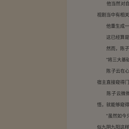
他当然对自己
视剧当中有相
他重生成一个
这已经算是一
然而，陈子云
“将三大基础
陈子云在心中
宿主直接窥得门
陈子云微微愣
悟，就能够窥得
“虽然如今只
似九阴九阳这样