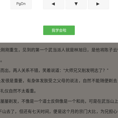
是殷梨亭门下的大弟子，由于殷梨亭身上事情发生的太多
一个弟子。
为林旭日，看起来不过三十来岁，身上气息无比强大，隐隐
我学会啦
，背负长剑，更显锐利。
刚重生，见到的第一个武当派人就是林旭日，是他将陈子云
师。
出，两人关系不错，笑着说道：“大师兄又削发明志了？”
很是重要，有身体发肤受之父母的说法，自然不能随便剃去
于礼仪自然不太看重。
屡剃发，不像是一个道士反倒像是一个和尚，可是在武当山上
山去了，但还有七天时间，便是这个月的宗门大比，为兄担心