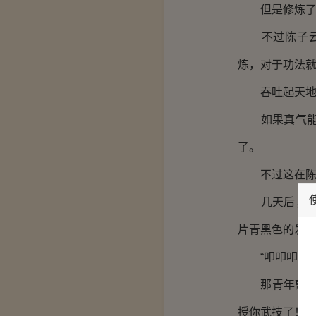
但是修炼了几
不过陈子云也
炼，对于功法
吞吐起天地灵
如果真气能够
了。
不过这在陈子
几天后，陈子
片青黑色的发
“叩叩叩！”
那青年敲响了
授你武技了！”