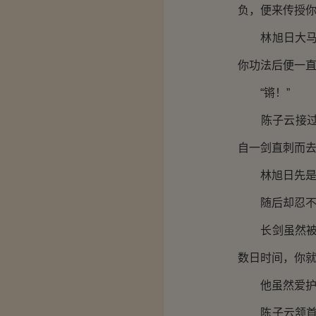
负，便来传授你
林旭日大马金
你功法后便一直
“锵！”
陈子云接过长
自一剑直刺而
林旭日先是笑
随后却忍不住
长剑虽然被林
数日时间，你就
他虽然爱护陈
陈子云颔首，