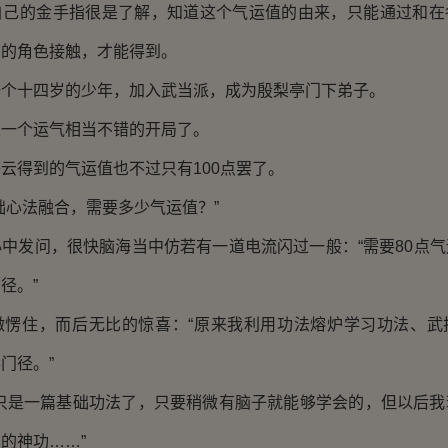
的金手指很是了解，知道这个气运值的由来，只能通过和在
关的角色接触，才能得到。
十四岁的少年，加入武当派，成为殷梨亭门下弟子。
个运气相当不错的开局了。
得到的气运值也不过只有100点罢了。
心法融合，需要多少气运值？”
发问，很快脑海当中仿若有一道电流闪过一般：“需要80点气
径。”
住，而后无比的惊喜：“原来我利用功法熔炉学习功法、武
门径。”
是一篇基础功法了，只要稍微有脑子就能够学会的，但以后我
的神功……”