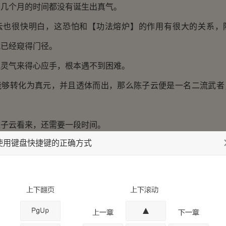
个月的时间都没有诞生出真气。
很快明白，这恐怕和【功法熔炉】的作用有很大的关系，
就已经窥得门径。
气来得心应手，根本遇不到困难。
转化为真元，并且透体而出，那么陈子云便是一名二流武者
云看来，还需要一段时间。
使用键盘快捷键的正确方式
云的门舍前，忽然来了一个寸头青年，虽然身着道袍，然而
茬，锐利如刺。
陈子云的门，惊起不远处山林一群飞鸟，大笑着说道：“小师