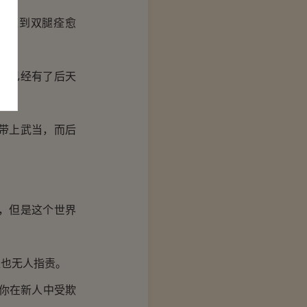
，直到双腿痊愈
间已经有了后天
带上武当，而后
，但是这个世界
也无人指责。
你在新人中受欺