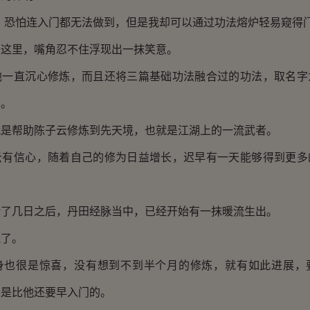
恐怕连入门都无法做到，但是我却可以通过功法熔炉轻易窥得门
里，嘴角忍不住浮现出一抹笑意。
直沉心修炼，而且还将三篇基础功法融合过的功法，取名字
法。
帮助陈子云修炼到先天境，也就是江湖上的一流武者。
信心，随着自己的修为日益增长，迟早有一天能够得到更多
。
几日之后，丹田经脉当中，已经开始有一抹暖流生出。
了。
很是惊喜，没有想到不到半个月的修炼，就有如此进展，
人是比他还要早入门的。