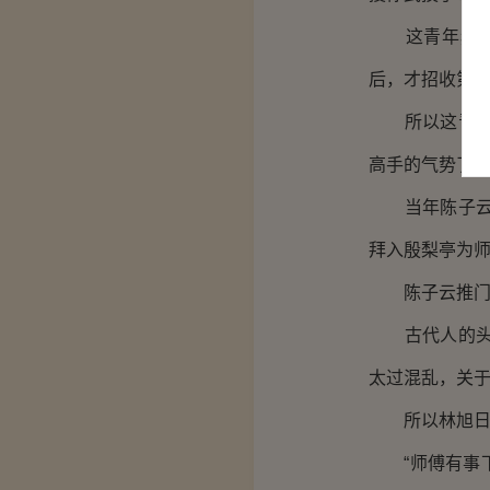
这青年赫然便
后，才招收第
所以这青年名
高手的气势了
当年陈子云刚
拜入殷梨亭为
陈子云推门而
古代人的头发
太过混乱，关
所以林旭日屡
“师傅有事下