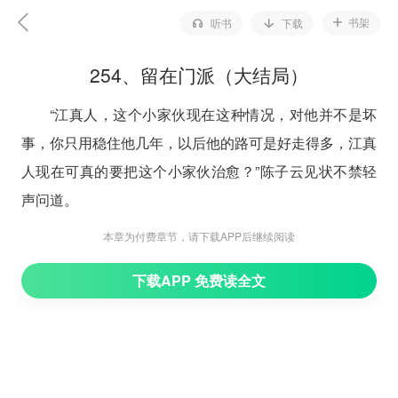
书架
听书
下载
254、留在门派（大结局）
“江真人，这个小家伙现在这种情况，对他并不是坏
事，你只用稳住他几年，以后他的路可是好走得多，江真
人现在可真的要把这个小家伙治愈？”陈子云见状不禁轻
声问道。
听到他说的话江东篱的心里不禁有些触动，他微微的
本章为付费章节，请下载APP后继续阅读
皱了皱眉头快速的抬起了头看了一眼面前的人，没有回答
下载APP 免费读全文
他的话倒是反问，毕竟他此刻还有些不确定：“道友你的
意思是？”