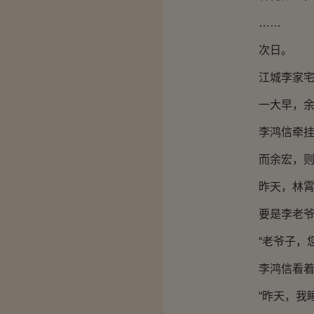
……
次日。
江城李家宅
一大早，余宏
李鸿信牵挂着
而余宏，则是
昨天，林霄不
要是李老爷子
“老爷子，您
李鸿信看着李
“昨天，我睡