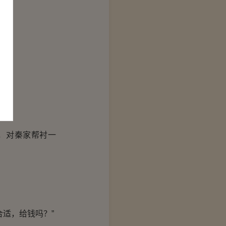
，对秦家帮衬一
适，给钱吗？”