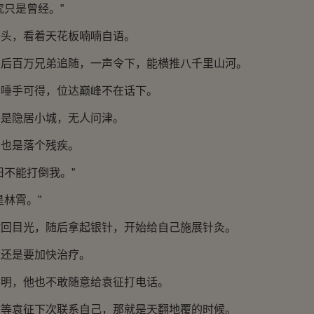
只是曾经。”
，看着天花板喃喃自语。
百万兄弟追随，一声令下，能横推八千里山河。
手可得，位达巅峰不在话下。
隐居小城，无人问津。
也是落个残疾。
不能打倒我。”
林霄。”
目光，随后拿起银针，开始给自己施展针灸。
是要加快治疗。
，他也不敢随意给袁征打电话。
袁征下次联系自己，那就是天翻地覆的时候。