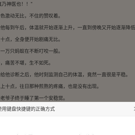
乃神医也！！”
激动无比，不住的赞叹着。
每到午后，体温就开始逐渐上升，一直到傍晚又开始逐渐降
点，全身便开始剧痛无比。
万只蚂蚁在不断叮咬一般。
痛苦不堪，生不如死。
他诊断之后，他时刻监测自己的体温，竟然一直很是平稳。
十点，往日那种煎熬的疼痛，也是没有出现。
爷子终于睡了第一个安稳觉。
使用键盘快捷键的正确方式
的感激，那绝对是发自内心。
李老爷子开心。
李鸿信笑话的余宏，则是灰溜溜的离开了。