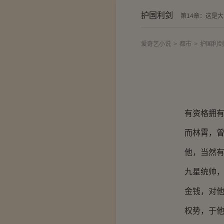
护国利剑
第14章：这是
爱奇艺小说
>
都市
>
护国利剑
有资格拥有这
而林霄，曾经
他，当然有
九星统帅，
金钱，对他来
权势，于他来