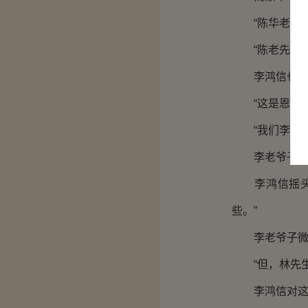
“陈华老先生
“陈老先生，
李鸿信也是
“这是恩，是
“我们李家，
李老爷子当即
李鸿信摇头回
些。”
李老爷子微微
“但，林先生
李鸿信对这番