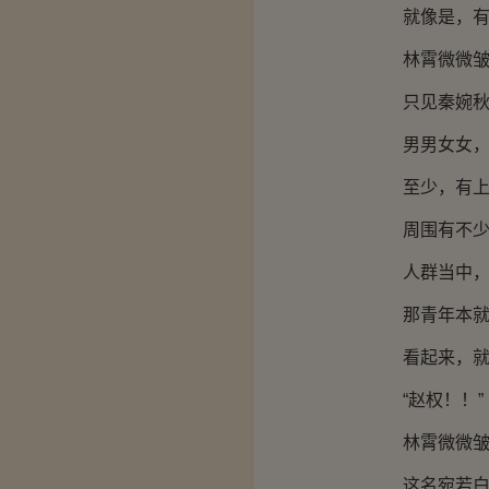
就像是，有人
林霄微微皱眉
只见秦婉秋上
男男女女，
至少，有上百
周围有不少人
人群当中，一
那青年本就长
看起来，就像
“赵权！！”
林霄微微皱眉
这名宛若白马