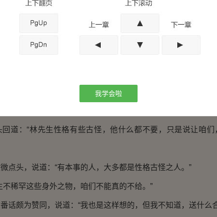
说，林先生，定是神医！”
果然没有说谎。”
极其感慨。
大恩！”
一定要偿还这份恩情。”
我学会啦
站起身体，说道：“林先生，有没有要什么报酬？”
道：“林先生性格有些古怪，他什么都不要，只是说让咱们
点头，说道：“有本事的人，大多都是性格古怪之人。”
不稀罕这些身外之物，咱们不能真的不给。”
话颇为赞同，说道：“我也是这样想的，但我不知道，送什么合