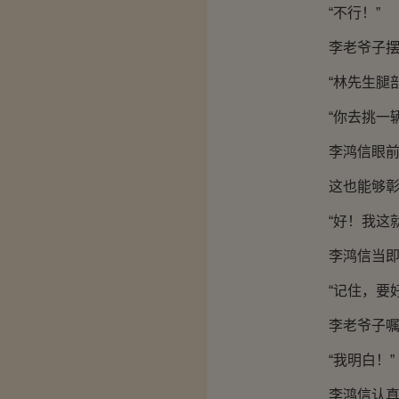
“不行！”
李老爷子摆手
“林先生腿部
“你去挑一辆
李鸿信眼前一
这也能够彰显
“好！我这就
李鸿信当即起
“记住，要好
李老爷子嘱
“我明白！”
李鸿信认真