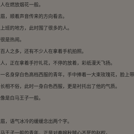
在燃放烟花一般。
，顺着声音传来的方向看去。
班的地方，此时围了很多的人。
很是热闹。
人之多，还有不少人在拿着手机拍照。
，正在拿着手拧礼花，不停的放着，彩纸漫天飞扬。
名身穿白色高档西服的青年，手中捧着一大束玫瑰花，脸上带
相不俗，此时一身白色西服，更是衬托出了他的气质。
是白马王子一般。
，语气冰冷的缓缓念出两个字。
王子一般的青年，正是对秦婉秋贼心不死的赵权。