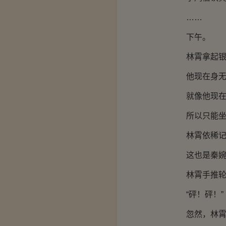
……
下午。
林霄拿起银行
他现在身无分
就像他现在，
所以只能坐着
林霄依稀记得
这也是秦婉秋
林霄手推轮椅
“砰！砰！”
忽然，林霄