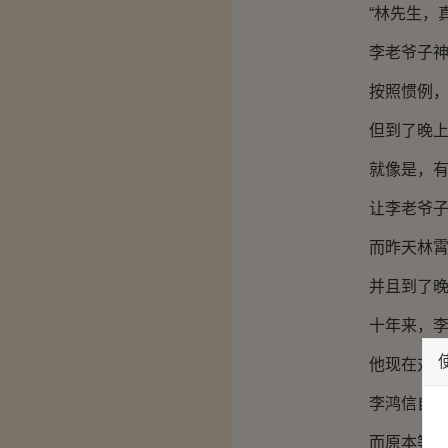
“林先生，真
李老爷子神色
按照惯例，他
但到了晚上十
就像是，有一
让李老爷子，
而昨天林霄给
并且到了晚上
十年来，李老
他现在对林霄
李鸿信自然为
而原本等着看