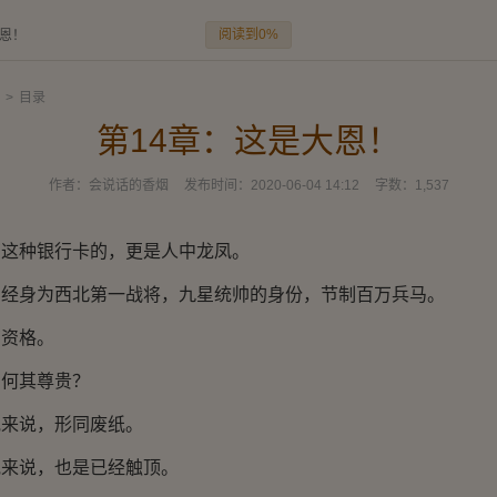
阅读到0%
大恩！
>
目录
第14章：这是大恩！
作者：
会说话的香烟
发布时间：
2020-06-04 14:12
字数：
1,537
种银行卡的，更是人中龙凤。
身为西北第一战将，九星统帅的身份，节制百万兵马。
资格。
何其尊贵？
说，形同废纸。
说，也是已经触顶。