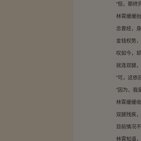
“但，那终究
林霄缓缓抬头
念曾经，身后
金钱权势，唾
叹如今，却是
就连双腿，
“可，这依旧
“因为，我是
林霄缓缓收回
双腿残疾，还
目前情况不明
林霄知道，等