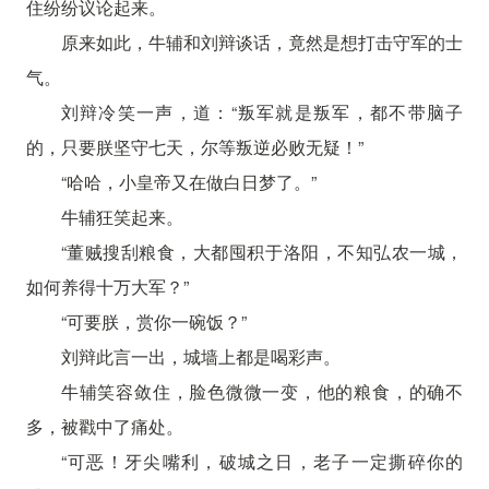
住纷纷议论起来。
原来如此，牛辅和刘辩谈话，竟然是想打击守军的士
气。
刘辩冷笑一声，道：“叛军就是叛军，都不带脑子
的，只要朕坚守七天，尔等叛逆必败无疑！”
“哈哈，小皇帝又在做白日梦了。”
牛辅狂笑起来。
“董贼搜刮粮食，大都囤积于洛阳，不知弘农一城，
如何养得十万大军？”
“可要朕，赏你一碗饭？”
刘辩此言一出，城墙上都是喝彩声。
牛辅笑容敛住，脸色微微一变，他的粮食，的确不
多，被戳中了痛处。
“可恶！牙尖嘴利，破城之日，老子一定撕碎你的