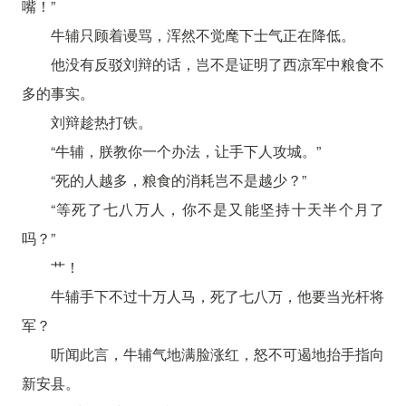
嘴！”
牛辅只顾着谩骂，浑然不觉麾下士气正在降低。
他没有反驳刘辩的话，岂不是证明了西凉军中粮食不
多的事实。
刘辩趁热打铁。
“牛辅，朕教你一个办法，让手下人攻城。”
“死的人越多，粮食的消耗岂不是越少？”
“等死了七八万人，你不是又能坚持十天半个月了
吗？”
艹！
牛辅手下不过十万人马，死了七八万，他要当光杆将
军？
听闻此言，牛辅气地满脸涨红，怒不可遏地抬手指向
新安县。