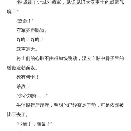
“擂战鼓！让城外叛军，见识见识大汉甲士的威武气
魄！”
“遵命！”
守军齐声喝道。
咚咚！咚咚！
鼓声震天。
将士们的心脏不由得加快跳动，汉人血脉中骨子里的
骄傲蓬勃而发。
死有何惧！
杀敌！
“少帝刘辩……”
牛辅恨得牙痒痒，明明他已经蓄足了势，可是依然被
比下去了。
“弓箭手，准备！”