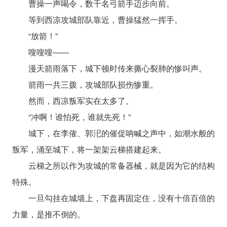
曹操一声喝令，数千名弓箭手迈步向前。
等到西凉攻城部队靠近，曹操猛然一挥手。
“放箭！”
嗖嗖嗖――
漫天箭雨落下，城下顿时传来撕心裂肺的惨叫声。
箭雨一共三拨，攻城部队损伤惨重。
然而，西凉叛军实在太多了。
“冲啊！谁怕死，谁就先死！”
城下，在李傕、郭汜的催促呐喊之声中，如潮水般的
叛军，涌至城下，将一架架云梯搭建起来。
云梯之所以作为攻城的常备器械，就是因为它的结构
特殊。
一旦勾挂在城墙上，下盘再固定住，没有十倍百倍的
力量，是推不倒的。