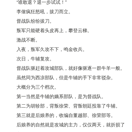
“谁敢退？退一步试试！”
李傕疯狂怒吼，拔刀而立。
督战队纷纷拔刀。
叛军只能硬着头皮再上，攀登云梯。
激战不断。
入夜，叛军久攻不下，鸣金收兵。
次日，牛辅复攻。
督战队驱赶着攻城部队，就好像驱逐一群牛羊一般。
虽然同为西凉部队，但是牛辅的手下非常驳杂。
大概分为三个档次。
第一当然是牛辅的嫡系部队，是为督战队。
第二为胡轸部，背叛徐荣、背叛朝廷投靠了牛辅。
第三就是后娘养的，收编自董越部、徐荣部等。
后娘养的自然就是攻城的主力，仅仅两天，就折损了