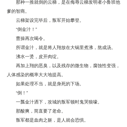
那种一推就倒的云梯，是在侮辱云梯发明者小鲁班他
爹的智商。
云梯架设完毕后，叛军开始攀登。
“倒金汁！”
曹操再次喝令。
所谓金汁，就是将人翔放在大锅里煮沸，熬成汤。
沸水一烫，皮开肉绽。
再加上翔的恶臭，以及残存的微生物，腐蚀性变强，
人体感染的概率大大地提高。
如果处理不当，就是身死的下场。
“倒！”
一瓢金汁洒下，攻城的叛军顿时鬼哭狼嚎。
那酸爽，简直要了老命。
叛军都是血肉之躯，是人就会恐惧。