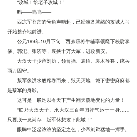
“攻城！给老子攻城！”
呜――呜呜――
西凉军苍茫的号角声响起，已经准备就绪的攻城人马
开始整齐地前进。
公元189年10月下旬，西凉叛将牛辅率领麾下校尉李
傕、郭汜、张济等，裹挟十万大军，进攻新安。
大汉天子少帝刘协，领曹操、袁绍、袁术等将，统兵
两万固守。
叛军像洪水般席卷而来，毁天灭地，城下密密麻麻都
是叛军的身影。
这可是一股足以令天下产生翻天覆地变化的力量！
“朕乃大汉天子、承大汉三百年囯祚气运于一身……
只要朕一息尚存，叛军休想攻下此城！”
眼眸中泛起浓浓的坚定之色，少帝刘辩猛地一挥手。