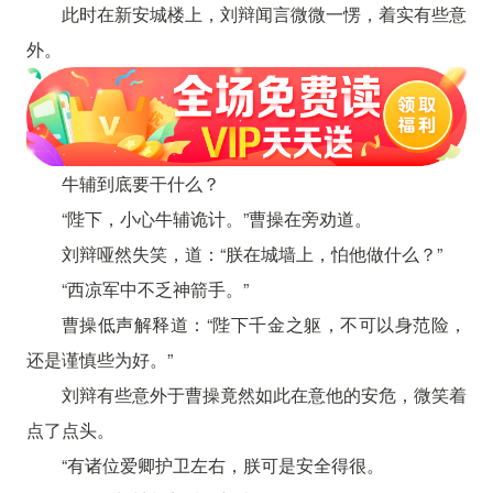
此时在新安城楼上，刘辩闻言微微一愣，着实有些意
外。
牛辅到底要干什么？
“陛下，小心牛辅诡计。”曹操在旁劝道。
刘辩哑然失笑，道：“朕在城墙上，怕他做什么？”
“西凉军中不乏神箭手。”
曹操低声解释道：“陛下千金之躯，不可以身范险，
还是谨慎些为好。”
刘辩有些意外于曹操竟然如此在意他的安危，微笑着
点了点头。
“有诸位爱卿护卫左右，朕可是安全得很。