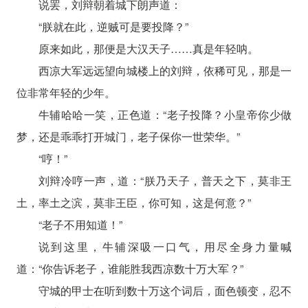
说罢，刘辩朝着城下朗声道：
“朕就在此，逆贼可是要投降？”
原来如此，那便是大汉天子……真是年轻呐。
西凉大军远远望向城楼上的刘辩，依稀可见，那是一
位非常年轻的少年。
牛辅哈哈一笑，正色道：“老子投降？小皇帝你少做
梦，还是乖乖打开城门，老子保你一世荣华。”
“哼！”
刘辩冷哼一声，道：“朕乃天子，普天之下，莫非王
土，率土之滨，莫非王臣，你可知，这是何意？”
“老子不用知道！”
说到这里，牛辅深吸一口气，用尽全身力量喊
道：“你告诉老子，谁能胜我西凉数十万大军？”
守城的甲士在听到数十万这个词后，面色顿变，忍不