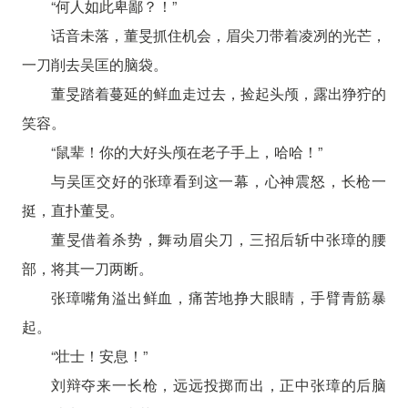
“何人如此卑鄙？！”
话音未落，董旻抓住机会，眉尖刀带着凌冽的光芒，
一刀削去吴匡的脑袋。
董旻踏着蔓延的鲜血走过去，捡起头颅，露出狰狞的
笑容。
“鼠辈！你的大好头颅在老子手上，哈哈！”
与吴匡交好的张璋看到这一幕，心神震怒，长枪一
挺，直扑董旻。
董旻借着杀势，舞动眉尖刀，三招后斩中张璋的腰
部，将其一刀两断。
张璋嘴角溢出鲜血，痛苦地挣大眼睛，手臂青筋暴
起。
“壮士！安息！”
刘辩夺来一长枪，远远投掷而出，正中张璋的后脑