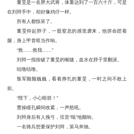
董旻是一名胖大武将，体重达到了一百六十斤，可是
在刘辩手中，却好像鸡仔一样。
所有人都惊呆了。
董旻仰起脖子，一股窒息的感觉袭来，他拼命蹬着
腿，身上甲胄哐当作响。
“救……救我……”
刘辩一指按破了董旻的喉咙，血水在脖子里翻滚。
咕噜咕噜。
叛军颤颤巍巍，看着挣扎的董旻，一时之间不敢上
前。
“陛下，小心暗箭！”
曹操瞳孔瞬间收紧，一声怒吼。
刘辩身后有人挽弓，弦音“嗡”地颤响。
一名骑兵想要保护刘辩，策马奔驰。