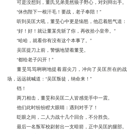
可是没想到，董氏兄弟竟然狼子野心，对刘辩出手。
“休伤陛下一根汗毛！要战，老子奉陪！”
听到吴匡大吼，董旻心中更是恼怒，他忍着怒气道：
“好！好！就让董某先斩了你，再收拾小皇帝。”
“哈哈，就看你有没有这个本事了。”
吴匡提刀上前，警惕地望着董旻。
“都给老子闪开！”
董旻骂骂咧咧地提着眉尖刀，冲向了吴匡所在的战
场，远远就喊道：“吴匡叛徒，纳命来！”
铛！
两刀相击，董旻和吴匡二人皆感觉手中一震。
他们此时纷纷瞪大眼睛：遇到对手了！
眨眼之间，二人力战十几个回合，不分胜负。
最后一名叛军校尉射出一支暗箭，正中吴匡的腿部。