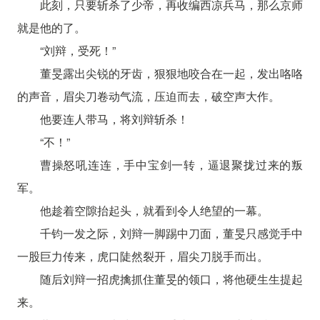
此刻，只要斩杀了少帝，再收编西凉兵马，那么京师
就是他的了。
“刘辩，受死！”
董旻露出尖锐的牙齿，狠狠地咬合在一起，发出咯咯
的声音，眉尖刀卷动气流，压迫而去，破空声大作。
他要连人带马，将刘辩斩杀！
“不！”
曹操怒吼连连，手中宝剑一转，逼退聚拢过来的叛
军。
他趁着空隙抬起头，就看到令人绝望的一幕。
千钧一发之际，刘辩一脚踢中刀面，董旻只感觉手中
一股巨力传来，虎口陡然裂开，眉尖刀脱手而出。
随后刘辩一招虎擒抓住董旻的领口，将他硬生生提起
来。