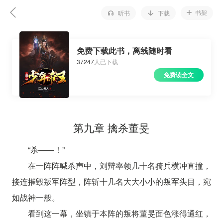
书架
听书
下载
免费下载此书，离线随时看
37247
人已下载
免费读全文
第九章 擒杀董旻
“杀——！”
在一阵阵喊杀声中，刘辩率领几十名骑兵横冲直撞，
接连摧毁叛军阵型，阵斩十几名大大小小的叛军头目，宛
如战神一般。
看到这一幕，坐镇于本阵的叛将董旻面色涨得通红，