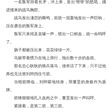
一名叛军持着长矛，冲上来，发出“呀呀”的怒吼，捅
进撞来的战马胸腔。
战马发出凄厉的嘶鸣，前肢一屈轰地发出一声巨响，
压在袭击的叛军身上。
叛军只来得及哀嚎一声，喷出一口鲜血，就一命呜呼
了。
肠子都被压出来，花花绿绿一片。
马躯带着惯力在地上滑行，拖出数十步的血痕。
那名忠心耿耿的骑兵落马，侥幸活了下来，只不过他
再也无法替刘辩挡住弓箭。
当暗箭降临，刘辩嚯地转身，用董旻的身躯作为盾
牌。
箭锋狠狠地扎入血肉之中，董旻发出一声闷哼。
紧接着，是第二箭，第三箭。