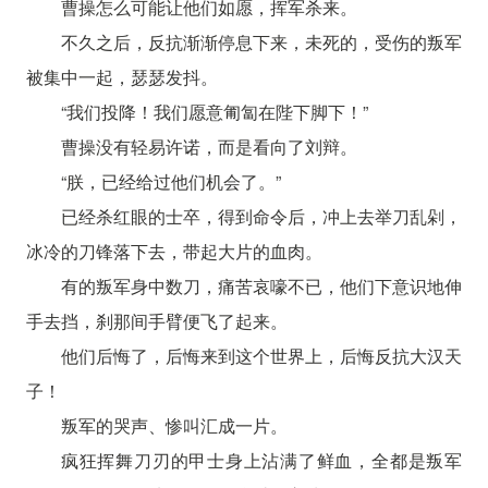
曹操怎么可能让他们如愿，挥军杀来。
不久之后，反抗渐渐停息下来，未死的，受伤的叛军
被集中一起，瑟瑟发抖。
“我们投降！我们愿意匍匐在陛下脚下！”
曹操没有轻易许诺，而是看向了刘辩。
“朕，已经给过他们机会了。”
已经杀红眼的士卒，得到命令后，冲上去举刀乱剁，
冰冷的刀锋落下去，带起大片的血肉。
有的叛军身中数刀，痛苦哀嚎不已，他们下意识地伸
手去挡，刹那间手臂便飞了起来。
他们后悔了，后悔来到这个世界上，后悔反抗大汉天
子！
叛军的哭声、惨叫汇成一片。
疯狂挥舞刀刃的甲士身上沾满了鲜血，全都是叛军