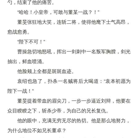
勺，结束了他的痛苦。
“哈哈！小皇帝，可敢与董某一战？！”
董旻张狂地大笑，连斩二将，使得他麾下士气高昂，
愈战愈勇。
“陛下不可！”
曹操急切地怒吼，挥出一剑刺中一名叛军胸膛，剑光
抽出，鲜血喷涌。
他脸颊上全都是斑斑血迹。
袁绍也急了，扑杀一名贼将后大喝道：“袁本初愿为
陛下一战！”
董旻提着带血的眉尖刀，一步一步逼近刘辩，他要在
众目睽睽之下，斩杀少帝，为自己的兄长复仇。
他的眼中，充满无穷无尽的热切。他是那么地努力，
为什么地位不如兄长董卓？