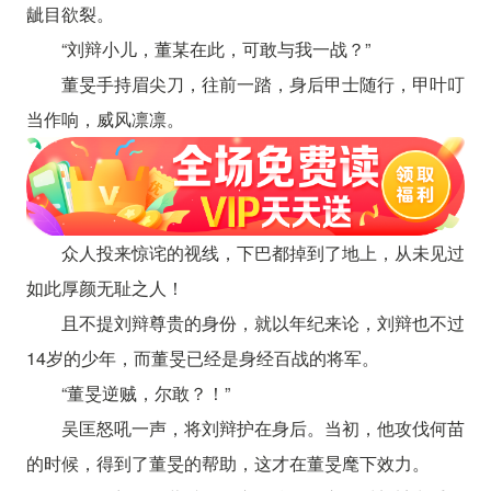
龇目欲裂。
“刘辩小儿，董某在此，可敢与我一战？”
董旻手持眉尖刀，往前一踏，身后甲士随行，甲叶叮
当作响，威风凛凛。
众人投来惊诧的视线，下巴都掉到了地上，从未见过
如此厚颜无耻之人！
且不提刘辩尊贵的身份，就以年纪来论，刘辩也不过
14岁的少年，而董旻已经是身经百战的将军。
“董旻逆贼，尔敢？！”
吴匡怒吼一声，将刘辩护在身后。当初，他攻伐何苗
的时候，得到了董旻的帮助，这才在董旻麾下效力。