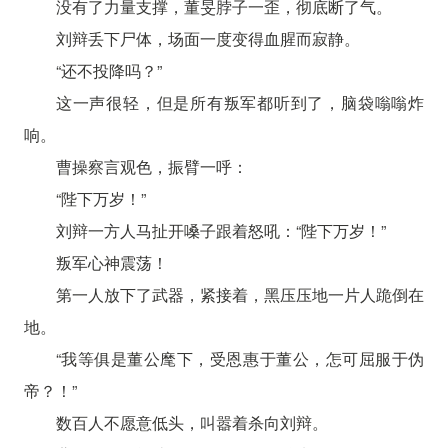
没有了力量支撑，董旻脖子一歪，彻底断了气。
刘辩丢下尸体，场面一度变得血腥而寂静。
“还不投降吗？”
这一声很轻，但是所有叛军都听到了，脑袋嗡嗡炸
响。
曹操察言观色，振臂一呼：
“陛下万岁！”
刘辩一方人马扯开嗓子跟着怒吼：“陛下万岁！”
叛军心神震荡！
第一人放下了武器，紧接着，黑压压地一片人跪倒在
地。
“我等俱是董公麾下，受恩惠于董公，怎可屈服于伪
帝？！”
数百人不愿意低头，叫嚣着杀向刘辩。