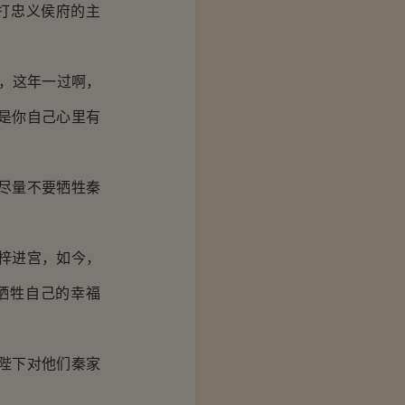
打忠义侯府的主
，这年一过啊，
是你自己心里有
尽量不要牺牲秦
梓进宫，如今，
牺牲自己的幸福
陛下对他们秦家