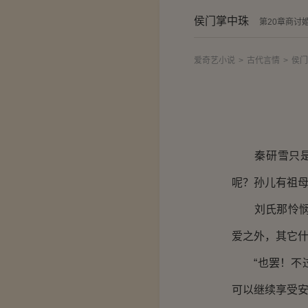
侯门掌中珠
第20章商讨
爱奇艺小说
>
古代言情
>
侯门
秦研雪只是淡
呢？孙儿有祖母
刘氏那怜悯的
爱之外，其它
“也罢！不过
可以继续享受安