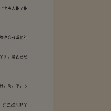
”老夫人指了指
然也会敬重他的
丫头，是否已经
日，啊，不，今
！只是嫣儿那丫