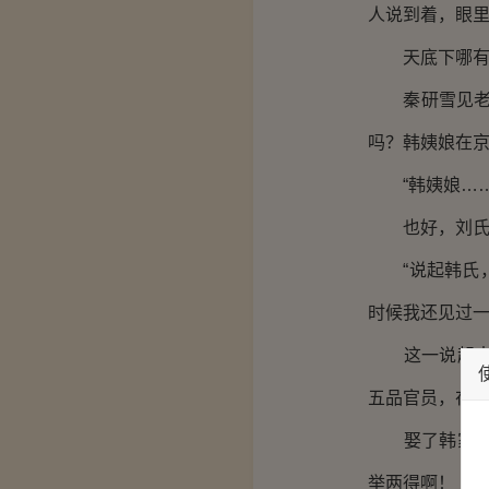
人说到着，眼
天底下哪有母
秦研雪见老夫
吗？韩姨娘在京
“韩姨娘……
也好，刘氏不
“说起韩氏，
时候我还见过一
这一说起来，
五品官员，在
娶了韩家的女
举两得啊！