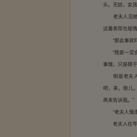
头，无妨，女
老夫人见她如
这番表现也是
“那此事就拜
“贱妾一定会
事情，只是碍
倒是老夫人看
吧，来，琅儿
再来告诉我。”
“老夫人慢走
老夫人在芩嬷