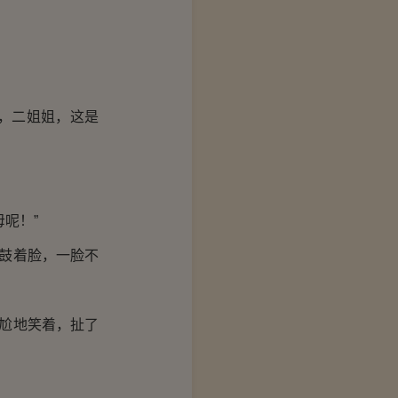
，二姐姐，这是
呢！”
鼓着脸，一脸不
尬地笑着，扯了