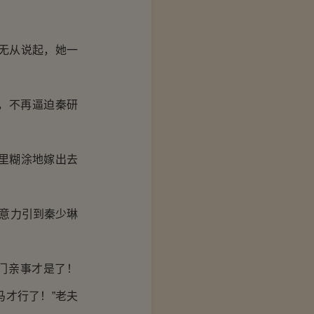
无从说起，她一
，不再逼迫秦研
里糊涂地嫁出去
意力引到秦少琳
门亲事才是了！
才行了！”老夫