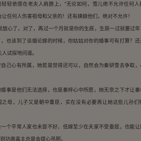
轻依偎在老夫人肩膀上，“无论如何，雪儿绝不允许任何人
会让任何人伤害祖母和父亲的！还有姨娘他们，绝对不允许！
放心了，对了，再过一个月就是你的生辰，生辰一过就要过年
了，也该到了谈婚论嫁的时候，你姑姑对你的婚事可有打算？还
夫人试探地问道。
己心有所属，她若是觉得还可以，自然会为秦研雪去争取，
事是他们无法选择，也是秦梓心中所愿，她无奈之下才让秦
国之母，儿子又是朝中重臣，实在没有必要再让她这些儿孙们
个平常人家也未尝不好，低嫁至少在夫家不受委屈，也能让
否则功高盖主总是会提心吊胆。