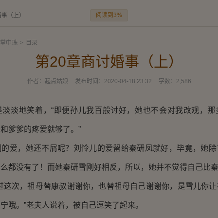
阅读到3%
婚事（上）
掌中珠
>
目录
第20章商讨婚事（上）
作者：
起点姑娘
发布时间：
2020-04-18 23:32
字数：
2,586
淡地笑着，“即便孙儿我百般讨好，她也不会对我改观，那
和爹爹的疼爱就够了。”
爱，她还不屑呢？刘怜儿的爱留给秦研凤就好，毕竟，她除
什么都没有了！而她秦研雪刚好相反，所以，她并不觉得自己比
这次，祖母替康叔谢谢你，也替祖母自己谢谢你，是雪儿你让
宁哦。”老夫人说着，被自己逗笑了起来。