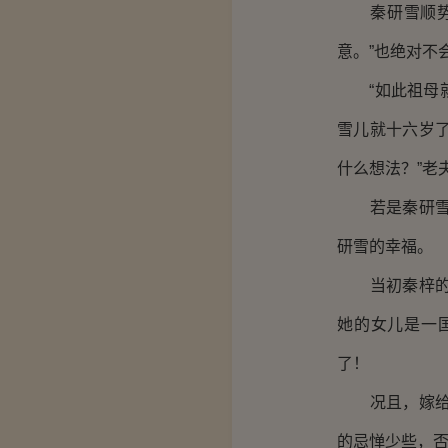
秦研雪顺势轻
意。”也绝对不
“如此祖母就
雪儿就十六岁
什么想法？”老
若是秦研雪自
研雪的幸福。
当初秦梓的婚
她的女儿是一
了！
况且，嫁给一
的忌惮少些，