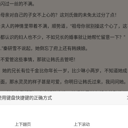
里闪过一丝的不满。
亲对自己的子女不上心的？这刘氏做的未免太过分了点！
人的神情里带着不满，顺势道，“祖母你就别操这个心了，这
都认识的妇人也不少，不如兄长的婚事就让她帮忙留意一下？”
”秦研雪不说起，她倒忘了府上还有韩姨娘。
爱管这些事情，那就让韩氏去管吧！
她的兄长有位千金比你年长一岁，比少琳小两岁，不知道她成
面，那水灵灵的样子甚是可爱，你明日让韩氏过来，我问问她。
老夫人倒想到一个合适的人选，韩氏的兄长在朝中的职位不
使用键盘快捷键的正确方式
吏部做审查官，确实算是一个很好的亲家。
儿，一来可以知根知底，亲上加亲，二来可以避免不必要的