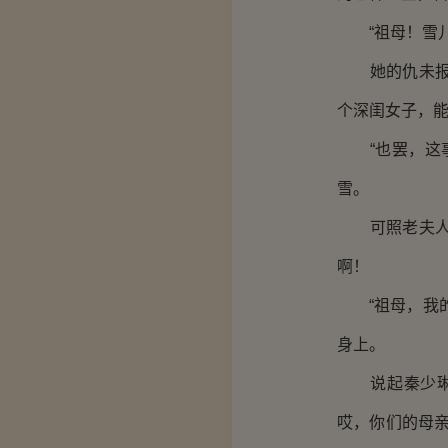
“祖母！雪儿
她的仇未报，
个深闺女子，
“也罢，这事
雪。
可照老夫人的
啊！
“祖母，我的
身上。
说起秦少琳，
哎，你们的母