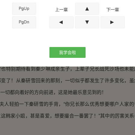
儿便让韩姨娘过来一趟。”秦研雪笑道。
嬷，你现在去叫韩氏过来，顺便让五少爷也过来一趟！”老夫
不愿意等啊！
人这般，忍不住捂嘴笑了起来，“祖母，瞧你那着急的模样，
我学会啦
的长孙娶不到媳妇呢！”
特别期待看到秦少琳成亲生子，上辈子兄长战死沙场也未能
都变了！从秦研雪回来的那刻，一切似乎都发生了许多变化，虽
，一切都向着好的方向前进，这是她最乐意见到的！
夫人轻拍一下秦研雪的手背，“你兄长那么优秀想要哪户人家的
过这韩家小姐，甚是喜爱，想要撮合一番罢了！”其中的厉害关系