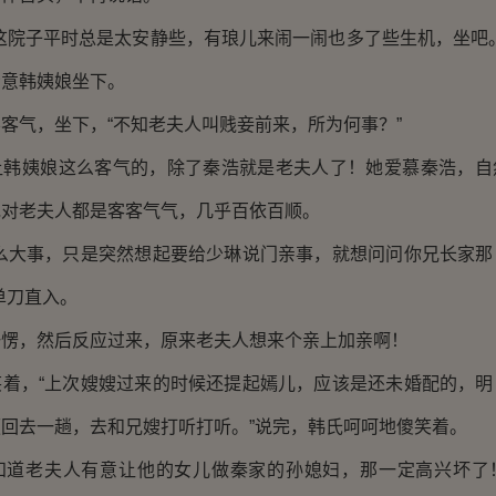
院子平时总是太安静些，有琅儿来闹一闹也多了些生机，坐吧。
示意韩姨娘坐下。
气，坐下，“不知老夫人叫贱妾前来，所为何事？”
姨娘这么客气的，除了秦浩就是老夫人了！她爱慕秦浩，自
她对老夫人都是客客气气，几乎百依百顺。
大事，只是突然想起要给少琳说门亲事，就想问问你兄长家那
单刀直入。
，然后反应过来，原来老夫人想来个亲上加亲啊！
，“上次嫂嫂过来的时候还提起嫣儿，应该是还未婚配的，明
回去一趟，去和兄嫂打听打听。”说完，韩氏呵呵地傻笑着。
老夫人有意让他的女儿做秦家的孙媳妇，那一定高兴坏了