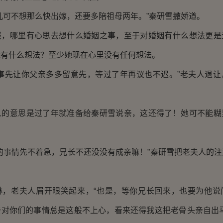
可不想那么快出嫁，还要多陪祖母两年。”秦研雪撒娇道。
哪里有心思去想什么婚姻之事，至于对婚姻有什么想法更是
能有什么想法？至少她现在心里没有任何想法。
先让你父亲多多留意先，等过了年再议也不迟。”老夫人退让
意思是过了年就准备给秦研雪说亲，这还得了！她可不能糊
事情先不着急，兄长不还没没有成亲嘛！”秦研雪把老夫人的注
老夫人眉开眼笑起来，“也是，等你兄长回来，也要为他说
亲对你们的事情总是这般不上心，看来还得我这把老骨头亲自出马