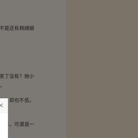
不是还有韩姨娘
亲了没有？她小
”
高，却也不低，
猜忌，可谓是一