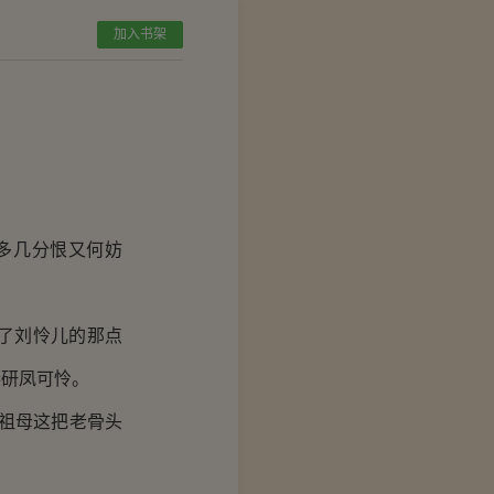
加入书架
多几分恨又何妨
了刘怜儿的那点
秦研凤可怜。
祖母这把老骨头