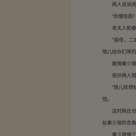
两人说说闹闹
“你慢些跑！
老夫人和秦
“祖母，二姐
琅儿给你们带的
敢情秦少琅跑
祖孙两人相视
“琅儿就想给
悦。
这时韩氏也上
扯秦少琅的衣
秦少琅伸了伸