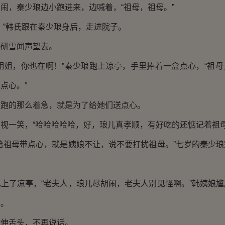
，秦少琅边小跑进来，边喊着，“祖母，祖母。”
”韩氏跟在秦少琅身后，走进院子。
研雪闻声望去。
姐，你也在啊！”秦少琅跑上凉亭，手里捧着一盒点心，“祖母
点心。”
的那么着急，就是为了给她们送点心。
一笑，“哈哈哈哈哈，好，琅儿真孝顺，有好吃的还惦记着祖母
祖母带点心，就是姨娘不让，说不要打扰祖母。”七岁的秦少琅
了凉亭，“老夫人，琅儿尽胡闹，老夫人别见怪啊。”韩姨娘尴
角。
舌头，不再说话。