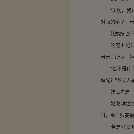
“无妨，我这
对面的椅子，
韩姨娘也不客
这府上能让韩
母亲，所以，
“也不是什么
婚配？”老夫人
韩氏先是一愣
她激动地笑着
日，今日贱妾便
若是兄长知道