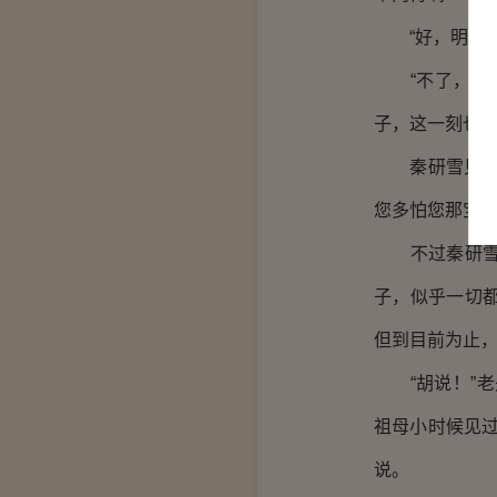
“好，明日孙
“不了，芩嬷
子，这一刻也
秦研雪见老夫
您多怕您那宝贝
不过秦研雪也
子，似乎一切
但到目前为止
“胡说！”老
祖母小时候见
说。