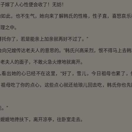
孩子嫁了人心性便会收了！无妨！
此，也不生气，她向来了解韩氏的性格，性子直，喜怒哀乐
情理之中。
托你了，若是能亲上加亲就再好不过了。”
向兄嫂传达老夫人的意思的。”韩氏兴高采烈，恨不得马上去韩
于老夫人的面子，不敢火急火燎地就离开。
出她的心已经不在这里，“好了，雪儿，今日祖母也累了，
，祖母吃了你的点心，这些点心就还给琅儿回去吃，韩氏你也先
。”
嬷地搀扶下，离开凉亭，往卧室走去。