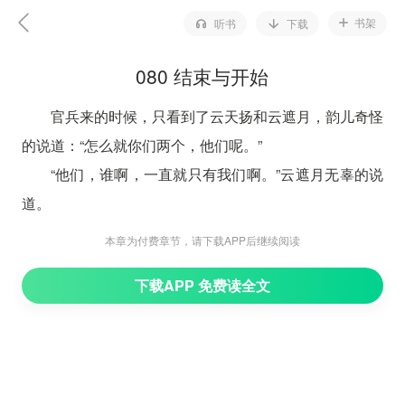
书架
听书
下载
080 结束与开始
官兵来的时候，只看到了云天扬和云遮月，韵儿奇怪
的说道：“怎么就你们两个，他们呢。”
“他们，谁啊，一直就只有我们啊。”云遮月无辜的说
道。
“土匪啊，明明刚刚还在这，我知道了，一定是被你
本章为付费章节，请下载APP后继续阅读
们藏起来了。”韵儿坚持的说道。
下载APP 免费读全文
云遮月无奈的说道：“韵儿，我知道，我抢走了天
扬，你对我有意见，可是你也不能开这样的玩笑啊