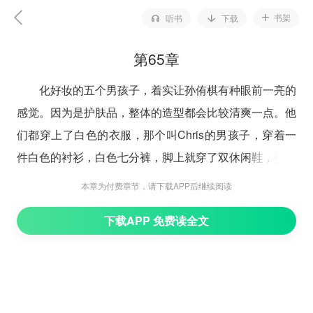
书架
听书
下载
第65章
化好妆的五个男孩子，着实让孙侑棋有种眼前一亮的
感觉。因为是护肤品，整体的造型都会比较清爽一点。他
们都穿上了白色的衣服，那个叫Chris的男孩子，穿着一
件白色的衬衫，白色七分裤，脚上就穿了双休闲鞋，拍摄
的时候都要打赤脚，给人一种很清新自然的感觉。
本章为付费章节，请下载APP后继续阅读
孙侑棋想，果然人靠衣装，这几个孩子，穿上这衣
下载APP 免费读全文
服，再化了这么个清雅的