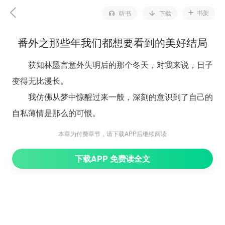
书架
听书
下载
番外之那些年我们都想要看到的美好结局
获知林墨言意外失明后的那个冬天，对我来说，日子
变得无比漫长。
我仿佛从梦中惊醒过来一般，深刻的意识到了自己的
自私薄情是那么的可恨。
丁子宁离开时，说三个月后再来，我猜不到他再来的
本章为付费章节，请下载APP后继续阅读
目的。或者，对我来说，已经不是那么要紧了。
下载APP 免费读全文
林墨言一直希望我能过得宁静平安，我想，我已经欠
了他想要的一世长安。那么，我是不是可