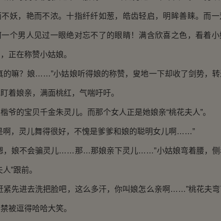
而不妖，艳而不浓。十指纤纤如葱，皓齿轻启，明眸善睐。而一
何一个男人见过一眼绝对忘不了的眼睛！满含欣喜之色，看着小
拍，正在称赞小姑娘。
的嘛？娘……”小姑娘听得娘的称赞，叟地一下却收了剑势，转
地盯着娘亲，满面桃红，气喘吁吁。
爷的宝贝千金朱灵儿。而那个女人正是她娘亲“桃花夫人”。
啊，灵儿舞得很好，不愧是爹爹和娘的聪明女儿啊……”
，娘不会骗灵儿……那…那娘亲下灵儿……”小姑娘弯着腰，侧
夫人”跟前。
紧先进去洗把脸吧，这么多汗，你叫娘怎么亲啊……”桃花夫弯
不禁被逗得哈哈大笑。