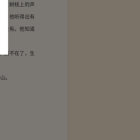
碰在树枝上的声
音。他听得出有
也没有。他知道
，剑不在了，生
山。