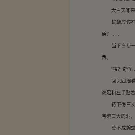
大白天哪来的
蝙蝠应该在夜
道？……
当下白褂一撩
西。
“咦？奇怪…
回头四周看了
双足和左手贴
待下得三丈，
有碗口大的洞
莫不成蝙蝠是