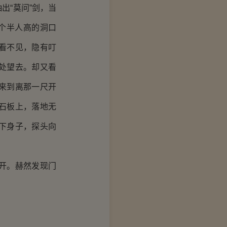
出“莫问”剑，当
个半人高的洞口
看不见，隐有叮
处望去。却又看
来到离那一尺开
石板上，落地无
下身子，探头向
开。赫然发现门