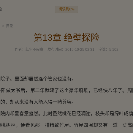
阅读到6%
险
仇
>
目录
第13章 绝壁探险
作者：
红尘不寂寞
发布时间：
2015-10-25 02:31
字数：
5,102
。
子。里面却居然连个管家也没有。
做太爷后，第二年就建了这个豪华府坻，已经快八年了。周
爷的，却从来没有人能入得一赌尊容。
内却显春意盎然。此时虽然桃花已经凋谢，枝头却是绿叶成
树林，便看见那一排精致竹屋。竹屋四围却又有一道一丈高