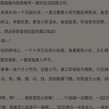
。围墙屋内就是楷爷一家的生活起居之所。
很大的一个花园天井，一直沿着数十间竹屋延伸而去，直至
山林立，亭阁无数；更有小桥流水，鱼戏莲荷；尽有奇花异草，
景，想必就是皇宫后园也莫过如此！
呀—”
的草地上，一个十岁左右的小姑娘，身着紫色小衫，头扎两
，眉目清秀，一看就是美人坏子。
着一支六寸小竹剑，剑虽小巧，做工却是极为精致。只见她
、点、刺，腾、挪、闪、跃，犹如紫蝶飞舞。剑势虽欠火候，却
啊，啊？……我练得怎么样嘛！……”小姑娘一边舞剑，一边口
错，我家灵儿就是不一般啊……”却见旁边一中年女人。一身织