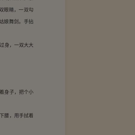
双眼睛，一双勾
姑娘舞剑。手拈
过身，一双大大
着身子，把个小
下腰，用手拭着