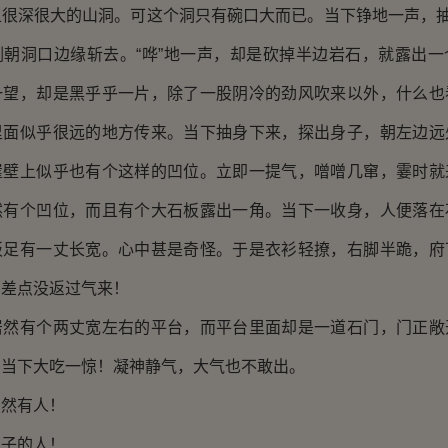
很深很大的山洞。可这个洞只有碗口大而已。当下铮地一声，抽
剑朝洞口边缘斩去。“哗”地一声，却是砍掉半边岩石，就露出一
一望，却是黑乎乎一片，除了一股阴冷的劲风吹来以外，什么也
里面似乎很远的地方传来。当下抽身下来，探出身子，朝左边远
崖壁上似乎也有个这样的凹位。立即一提气，噌噌几窜，霎时就
然有个凹位，而且有个大石板露出一角。当下一收身，人便落在
板足有一丈长宽。心中甚是奇怪。于是衣衫轻撩，右脚半跪，府
间差点没返过气来！
有个两丈宽左右的平台，而平台里面却是一道石门，门正敞
！当下大吃一惊！凝神静气，大气也不敢出。
然有人！
子的人！