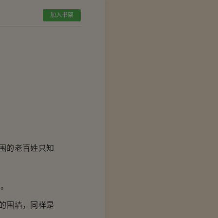
加入书架
围的老百姓只知
荫。
的围墙，同样是