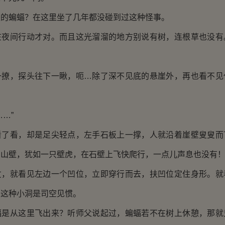
蝙蝠？在这里坐了几年都没碰到过这种怪事。
间行动才对。而且这光溜溜的地方别说有树，连根草也没有
，探头往下一瞅，呃…除了深不见底的悬崖外，再也看不见
…”
看，却是足尖轻点，左手石板上一撑，人就沿着崖壁叟叟而
着山壁，犹如一只壁虎，在石壁上飞快爬行，一点儿声息也没有
就看见左边一个凹位，立即穿行而去，扶凹位定住身形。就
，这种小洞是司空见惯。
从这里飞出来？听师父说起过，蝙蝠若不在树上休憩，那就