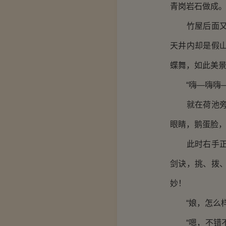
青岗岩石做成
竹屋后面又有
天井内却是假
蝶舞，如此美
“嗨—嗨嗨—
就在荷池旁边
眼睛，鹅蛋脸
此时右手正拿
剑诀，挑、拨
妙！
“娘，怎么样
“嗯，不错不