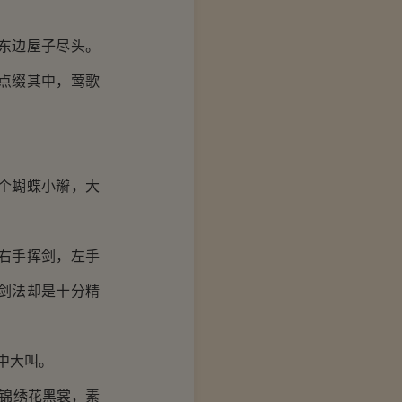
东边屋子尽头。
点缀其中，莺歌
个蝴蝶小辮，大
右手挥剑，左手
剑法却是十分精
中大叫。
锦绣花黑裳，素