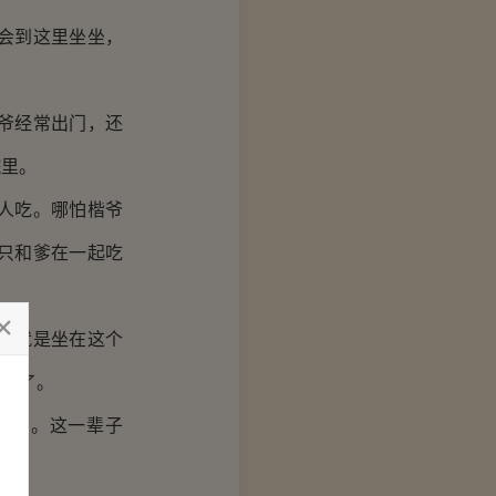
会到这里坐坐，
爷经常出门，还
院里。
人吃。哪怕楷爷
只和爹在一起吃
间就是坐在这个
圆的了。
想爹。这一辈子