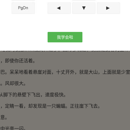
处，却不寂寞。因为每天都能听见从围墙里面传来朱灵儿剑
时的大叫声。而且，还能听到一个女人的声音，能勾人魂魄的声
人一定很美。自己有很多次想探过围墙看看，却最终没有。一次
我学会啦
。自己却是从没见过夫人，哪怕一次，也没有。
觉时剑都从来没离开过手。因为爹说过，剑就是剑客的生命
了，即使你还活着。
。呆呆地看着悬崖对面，十丈开外，就是大山，上面就是少室
。风却很大。
从脚下的悬壁下飞出，速度极快。
定睛一看，却发现是一只蝙蝠。正往崖下飞去。
意。
中光亮一闪。