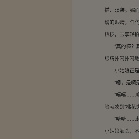
描、淡装。媚
魂的眼睛，任
桃枝，玉掌轻
“真的嘛？真
眼睛扑闪扑闪
小姑娘正是楷
“嗯，是啊是
“嘻嘻……嗯
脸就凑到“桃花
“哈哈……赶
小姑娘额头，