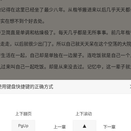
得在这里已经坐了最少八年。从楷爷搬进来以后几乎天天都
，实在想不到个好去处。
简直是单调和枯燥极了。每天几乎都是无所事事。前几年楷
去走走，以后就很少出门了。所以自己就天天呆在这个空荡的大
活在一起，自己却是单独在一边屋子。连吃饭就是自己一个
儿过来叫自己一起吃饭。却是从来没去过。记忆中，这一辈子就
使用键盘快捷键的正确方式
的练习爹传给自己的剑法和自己创的两式刀法外，大部分时
，一坐就是到天黑，甚至深夜。自己庇股下那块尖石都已经变成
人的日子。习惯于一个人独处。没有人打扰，自己就可以
能比得上爹重要。