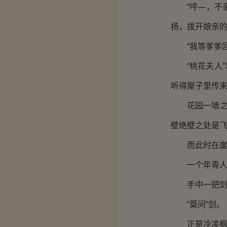
“哼—，不亲
扬，拨开娘亲
“我等爹爹回
“桃花夫人”
听得屋子里传来
花园一墙之隔
壁绝壁之处是
而此时在崖边
一个年青人。
手中一把剑
“莫问”剑。
正是冷凌枫