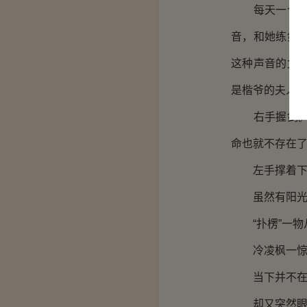
每天一个人独
音，和她练剑
这种声音的女
是楷爷的夫人
右手握剑。睡
命也就不存在
左手撑着下巴
虽然有阳光
“扑楞”一物
冷凌枫一惊，
当下并不在
却又突然眼