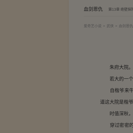
血剑恩仇
第13章 绝壁探
爱奇艺小说
>
武侠
>
血剑恩
朱府大院
若大的一个院
自楷爷来牛阳
道这大院是楷
时值深秋，院
穿过密密的桃