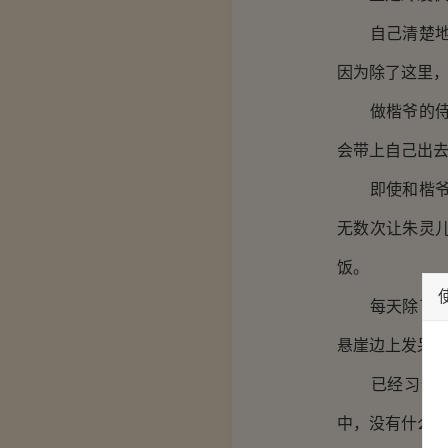
自己清楚地记
因为除了这里
做楷爷的侍卫
会带上自己出
即使和楷爷生
无数次让朱灵
饭。
每天除了疯狂
悬崖边上发呆
已经习惯一个
中，没有什么