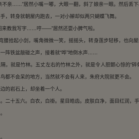
不亲……”居然小嘴一嘟，大眼一翻，斜了娘亲一眼。然后丢下
的手，转身就朝屋内跑去，一对小辮却似两只蝴蝶飞舞。
来教我写字……哼——”居然还耍小脾气啦。
弯腰拾起小剑，嘴角微微一笑，摇摇头，转身莲步轻移，也向屋
一阵铁盆敲碰之声，接着就“哗”地倒水声……
，就是竹林。五丈左右的竹林之外，就是令人胆颤心惊的“碎骨
飞鸟都不会呆的地方，当然就不会有人来，朱府大院就更不会。
的岩石上，却坐着一个人。
二十五六。白衣，白褂。星目皓齿。皮肤白净，面目红润，手
。
。