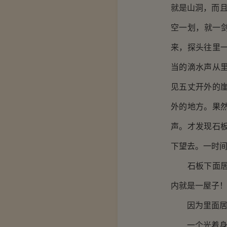
就是山洞，而且
空一划，就一
来，探头往里
当的滴水声从
见五丈开外的
外的地方。果
声。才发现石
下望去。一时
石板下面居然
内就是一屋子
因为里面居
一个光着身