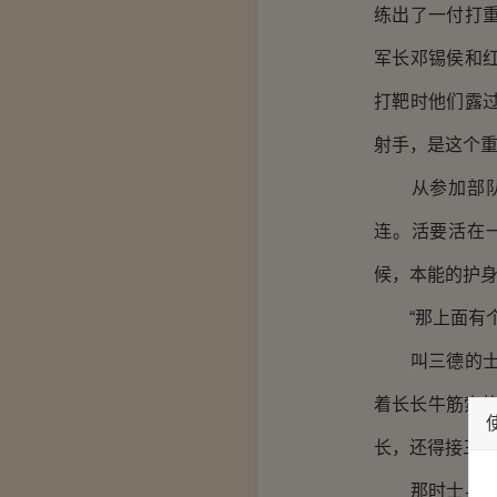
练出了一付打
军长邓锡侯和
打靶时他们露
射手，是这个
从参加部队开
连。活要活在
候，本能的护
“那上面有个
叫三德的士兵
着长长牛筋索
长，还得接三根
那时士兵的背