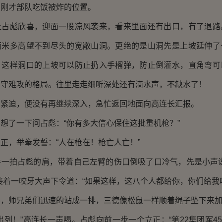
是刚才部队吃饭被炸的位置。
彪欣喜，迎面一股凉风袭来，看来里面还有出口，有了退路
两米多高望不到尽头的宽敞山洞。更绝的是山洞先是上坡延伸了
。这样洞口的上坡可以防止扔入手榴弹，防止倒灌水，直角弯可
易守难攻的格局。往里走走细听深处还有滴水声，不缺水了！
迫，便没有再继续深入，急忙返回地面向高连长汇报。
了一下问占彪：“你有多大信心保住这批重机枪？”
，举拳发誓：“人在枪在！枪亡人亡！”
拍占彪的肩，带着自己左臂的伤口倒吸了口冷气，先是小声说
接着一咬牙大声下令道：“如果这样，这八个人都给你，你们给我
师兄弟们迅速的站成一排，三德像松鼠一样顺着绳子坠下来加
！”高连长一声喝。占彪向前一步一个立正：“第22集团军45军