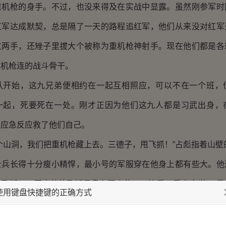
重机枪的身手。不过，也没来得及在实战中显露。虽然刚参军时
红军达成默契，总是隔了一天的路程追红军，他们从来没对红军
过两手，还矬子里拔大个被称为重机枪神射手。现在他们都是各
重机枪连的战斗骨干。
始，这九兄弟便相约在一起互相照应，可以不在一个班，
一起，死要死在一处。刚才正因为他们这九人都是习武出身，
身应急反应救了他们自己。
山洞，我们把重机枪藏上去。三德子，甩飞抓！”占彪指着山壁
长得十分瘦小精悍，最小号的军服穿在他身上都有些大。他
的飞抓——原来他的飞抓是盘在腰上的——边看了看高度说：“我
使用键盘快捷键的正确方式
背包带。”
包带标准长度是六米，接了三根后有30多米了，三德运了口