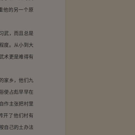
重他的另一个原
习武，而且总是
程度。从小到大
武术更是难得有
的家乡，他们九
俗使占彪早早在
自作主张把村里
传开了他们村有
按自己的土办法