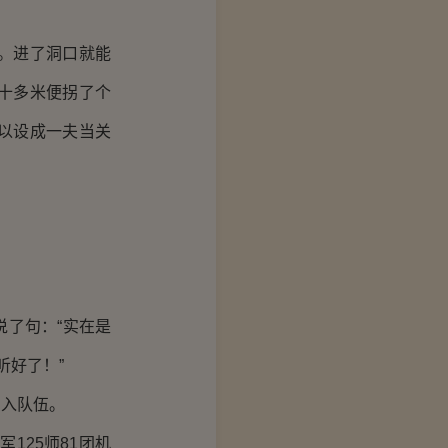
。进了洞口就能
十多米便拐了个
以设成一夫当关
了句：“实在是
听好了！”
入队伍。
125师81团机