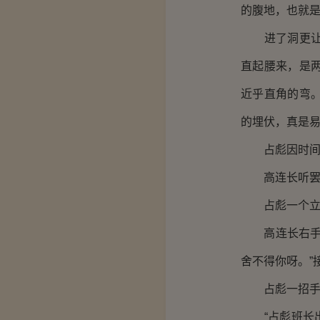
的腹地，也就
进了洞更让占
直起腰来，是
近乎直角的弯
的埋伏，真是
占彪因时间紧
高连长听罢想
占彪一个立正
高连长右手一
舍不得你呀。”
占彪一招手，
“占彪班长出列