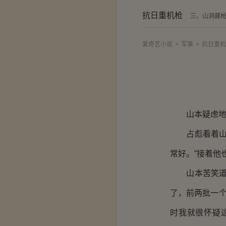
抗日重机枪
三、山洞藏
爱奇艺小说
>
军事
>
抗日重机
山本疑虑地看
占彪看着山本
常好。”接着他
山本苦笑道：
了，前两批一个
时我就很怀疑