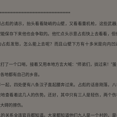
******************************************
彪的请示，抬头看看陡峭的山壁，又看看重机枪，这些武器
望能保存下来他也会争取的。他忙点头示意占彪快上去看看，但他
为占彪发愁，怎么能上去呢？而且山壁下方有十多米是向内凹
了一个口哨，接着又用本地方言大喊：“师弟们，拢过来！”虽
内各地都有自己的乡音。
起，四处便有八条汉子直起腰奔过来。占彪的话音刚落，八
速地查看着这几人的伤势。还好，其中只有三人是轻伤，两个伤
无大碍的擦伤。
关系全连官兵都知道。大家都知道他们九人是一个村的，是