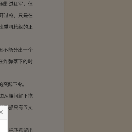
围剿过红军，但
开过枪。只是在
班重机枪组的正
但不能分出一个
在炸弹落下的时
的突起下令。
边从腰间解下拖
的飞抓只有五丈
气，把飞抓留出