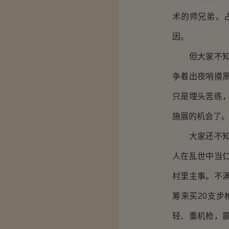
术的师兄弟，
因。
但大家不知道
争着出夜哨摸
只是埋头苦练
施展的机会了
大家还不知道
人在乱世中当
村里主事。不
筹来买20支
轻、重机枪，