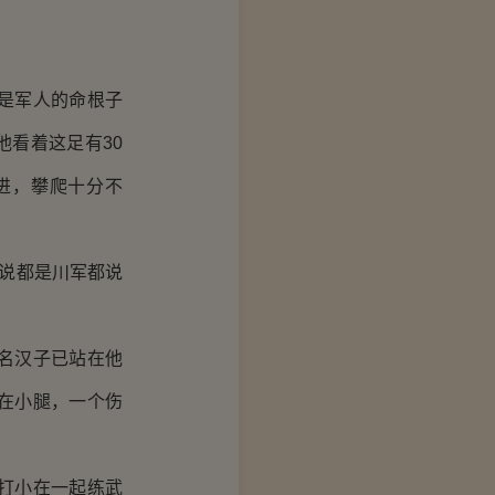
是军人的命根子
看着这足有30
进，攀爬十分不
说都是川军都说
名汉子已站在他
在小腿，一个伤
打小在一起练武