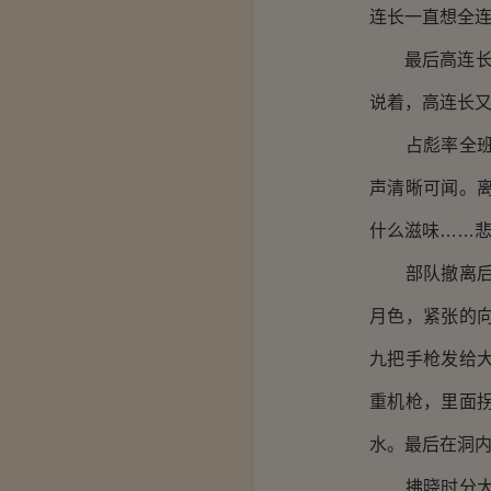
连长一直想全
最后高连长向
说着，高连长
占彪率全班列
声清晰可闻。
什么滋味……
部队撤离后，
月色，紧张的
九把手枪发给
重机枪，里面
水。最后在洞
拂晓时分大家