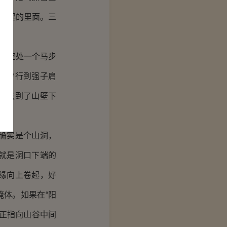
壁突起的里面。三
的空处一个马步
几步行到强子肩
人扶到了山壁下
确实是个山洞，
就是洞口下端的
缘向上卷起，好
掩体。如果在“阳
正指向山谷中间