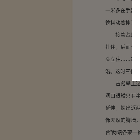
一米多在手里抡
德抖动着抻了
接着占彪向其
扎住，后面七
头立住……这
沿。这时三德
占彪攀上这个
洞口很矮只有
延伸，探出近
像天然的胸墙，
台”两端各架