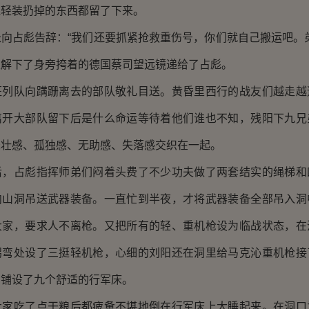
连轻装扔掉的东西都留了下来。
占彪告辞：“我们还要抓紧抢救重伤号，你们就自己搬运吧。弟
又解下了身旁挎着的德国蔡司望远镜递给了占彪。
队向蹒跚离去的部队敬礼目送。黄昏里西行的战友们越走越
离开大部队留下后是什么命运等待着他们谁也不知，残阳下九兄
悲壮感、孤独感、无助感、失落感交织在一起。
占彪指挥师弟们闷着头费了不少功夫做了两套结实的绳梯和
向山洞吊送武器装备。一直忙到半夜，才将武器装备全部吊入洞
大家，要求人不离枪。又把所有的轻、重机枪设为临战状态，在
拐弯处设了三挺轻机枪，心细的刘阳还在洞里给马克沁重机枪接
内铺设了九个舒适的行军床。
吃了点干粮后都疲惫不堪地倒在行军床上大睡起来。在洞口