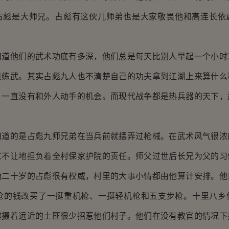
占彪是大师兄。占彪有这伙儿师弟也是大家敬畏他和高连长依
他们的武术功底有多深，他们总是每天比别人早起一个小时
黑练武。其实占彪九人也不清楚自己的功夫拿到江湖上来算什么
，一直没有和外人动手的机会。而现代战争都是热兵器的天下，
。
的是占彪九师兄弟在当兵前就摆弄过枪械。在武术风气很浓
仁不让地担负着全村保家护院的责任。师父过世后长兄为父的习
满二十岁的占彪很有权威，村里的大事小情都由他算计安排。他
步枪的钱改买了一挺重机枪、一挺轻机枪和五支步枪。十里八乡
震摄着远近的土匪很少招惹他们村子。他们在没有教官的情况下