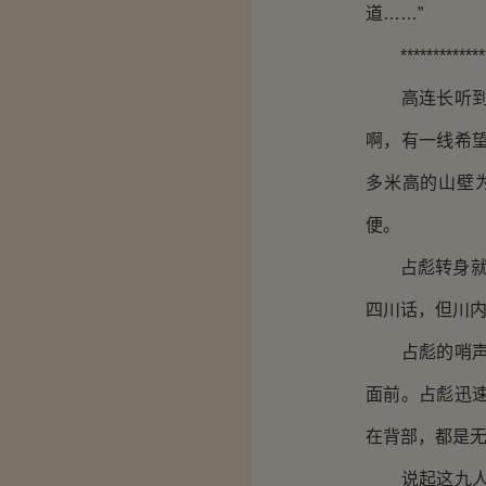
道……”
****************
高连长听到占
啊，有一线希
多米高的山壁
便。
占彪转身就打
四川话，但川
占彪的哨声一
面前。占彪迅
在背部，都是
说起这九人的