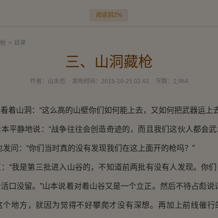
阅读到2%
枪
枪
>
目录
三、山洞藏枪
作者：
山水也
发布时间：
2015-10-25 02:43
字数：
2,964
着山洞：“这么高的山壁你们如何能上去，又如何把武器运上去
平静地说：“战争往往会创造奇迹的，而且我们这伙人都会武
也发问：“你们当时真的没有发现我们在这上面开的枪吗？”
“我是第三批进入山谷的，不知道前两批有没有人发现。你们
活口没留。”山本说着对着山谷又是一个立正。然后不待占彪说
这个地方，就因为觉得不好攀爬才没有深想。再加上前线催行