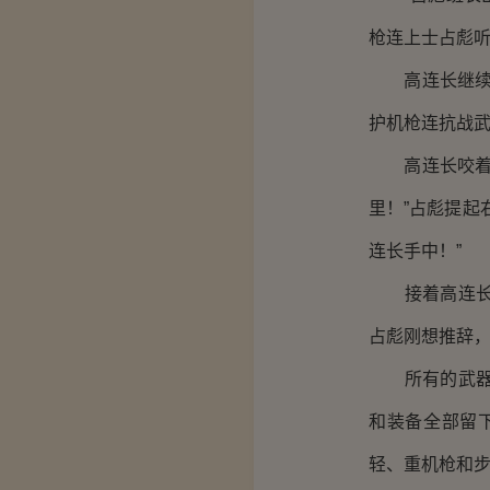
枪连上士占彪听
高连长继续喝
护机枪连抗战武
高连长咬着牙
里！”占彪提起
连长手中！”
接着高连长命
占彪刚想推辞
所有的武器装
和装备全部留下
轻、重机枪和步