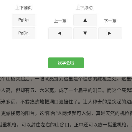
得呼呼风响，然后“嘿”的一甩，飞抓拖着长长的尾巴抓在了山
两下，越抻越结实。
它人示意：“强子，搭梯子！”身高体壮的强子稳稳走到绳子下
人在他身后都手搭前者肩站成一排，然后最后一人爬上前者肩头
样依次而为七人很熟练地搭起了人梯。搭到第三个人了，上面的
我学会啦
手倒绳索脚蹬人梯一口气攀了上去，接着占彪也攀了上去。
山棱突起后，一眼就感觉到这里是个理想的藏枪之处。这里
半人高，但却有五、六米宽，成了一个扁平的洞口。而这个突起
两米多远，不露痕迹地把洞口遮挡住了。让人称奇的是突起的边
更像楼房的阳台。这“阳台”退两步就可入洞，真是天然的机枪
一挺重机枪，可以封住左右的山谷口，正中还可以放一挺重机枪，