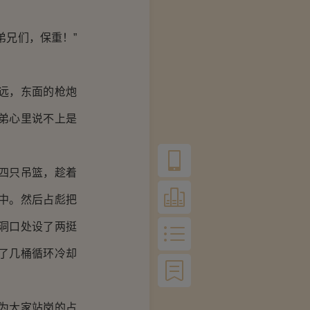
兄们，保重！”
远，东面的枪炮
弟心里说不上是
四只吊篮，趁着
中。然后占彪把
洞口处设了两挺
了几桶循环冷却
为大家站岗的占