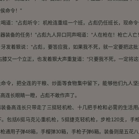
侯命令！”
道：“占彪听令：机枪连重组一个班，占彪仍任班长，现命令
器装备的任务！”占彪九人异口同声喝道：“人在枪在！枪亡人亡
发着狠说：“占彪，要答应我，如果我不死，就一定要把这批
右膝又一个立正，也发着狠大声重复道：“只要我不死，一定将
令，把全连的干粮、炒面等食物集中留下，能够他们九人坚
，高连长眼睛一瞪，占彪不敢作声了。
备高连长只带走了三挺轻机枪、十几把手枪和必需的生活用
。包括6挺马克沁重机枪，5挺捷克轻机枪，步枪120支，手枪9
枪通用子弹48箱，手榴弹30箱，手枪子弹6箱。装备则是五花