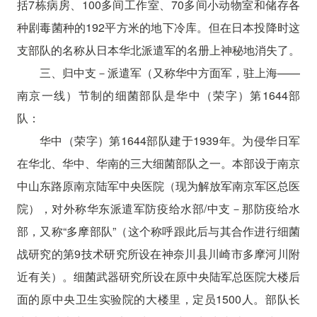
括7栋病房、100多间工作室、70多间小动物室和储存各
种剧毒菌种的192平方米的地下冷库。但在日本投降时这
支部队的名称从日本华北派遣军的名册上神秘地消失了。
三、归中支－派遣军（又称华中方面军，驻上海——
南京一线）节制的细菌部队是华中（荣字）第1644部
队：
华中（荣字）第1644部队建于1939年。为侵华日军
在华北、华中、华南的三大细菌部队之一。本部设于南京
中山东路原南京陆军中央医院（现为解放军南京军区总医
院），对外称华东派遣军防疫给水部/中支－那防疫给水
部，又称“多摩部队”（这个称呼跟此后与其合作进行细菌
战研究的第9技术研究所设在神奈川县川崎市多摩河川附
近有关）。细菌武器研究所设在原中央陆军总医院大楼后
面的原中央卫生实验院的大楼里，定员1500人。部队长