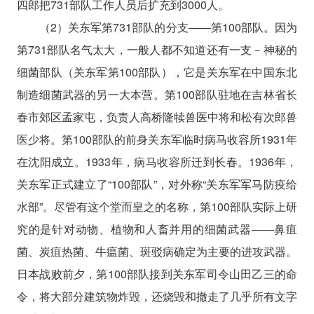
四郎把731部队工作人员后扩充到3000人。
（2）关东军第731部队的分支——第100部队。因为
第731部队名气太大，一般人都不知道还有一支－神秘的
细菌部队（关东军第100部队），它是关东军在中国东北
制造细菌武器的另一大本营。第100部队驻地在吉林省长
春市郊区孟家屯，负责人高桥隆犊兽医中将和松有次郎兽
医少将。第100部队的前身关东军临时病马收容所1931年
在沈阳成立。1933年，病马收容所迁到长春。1936年，
关东军正式建立了“100部队”，对外称“关东军军马防疫给
水部”。尽管有这个堂而皇之的名称，第100部队实际上研
究的是针对动物、植物和人畜并用的细菌武器——鼻疽
菌、炭疽热菌、牛瘟菌、斑驳病确定为主要的进攻武器。
日本战败前夕，第100部队接到关东军司令山田乙三的命
令，将大部分建筑物炸毁，还烧毁和撤走了几乎所有文字