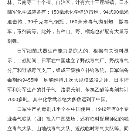
林、云南等二十个省、自治区，计有六十三座城镇。日本
陆军化学战装备有：150毫米化学弹迫击炮，94式90毫米
迫击炮，30千克毒气钢瓶，160毫米毒气抛射炮，撒毒
车，毒剂筒等。此外，各种山、野、榴炮也都配有大量毒
剂弹。
日军细菌武器生产能力是惊人的。根据有关资料显
示，二战期间，日军在中国建立了野战毒气厂、野战毒气
分厂和野战毒气支厂，组成三级独立补给系统。日军储备
毒剂约9455吨，足够维持几次大规模战役之用。日本陆
军和海军生产的芥子气、路易氏剂、苯氯乙酮等毒剂共计
7000多吨。其中化学武器绝大多数运到了中国。
日军生产的毒剂几乎全在中国使用，1942年有8个专
业毒气联队（团）投入中国战场，还有临时配属师团的独
立毒气大队、山地战毒气大队、近战临时毒气大队等。同