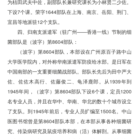
为桔田武夫中佐，副部队长兼研究课长为小林贤二少佐。
下设7个课。荣字1644部队在上海、南京、岳阳、荆门、
宜昌等地派驻12个支队。
四、归南支派遣军（驻广州——香港一线）节制的细
菌部队是（波字）第8604部队：
（波字）第8604部队，本部设在广州原百子路中山
大学医学院内，对外称华南派遣军防疫给水部。是日军在
中国南部的一支重要细菌战部队。部队长先后为田中严大
佐、佐佐木高行、佐藤俊二、龟泽鹿郎。从1939年到
1945年间，（波字）第8604部队下设6个课，定员1200
名专业人员，并且在华中、华南、华北的数十个城市设立
了支队。到1945年前后，专业人员扩编至1500名。中山
医图书馆曾是第8604部队本部，在本部从事各种细菌研
究、传染病研究及鼠疫培养和病（活）体解剖。从事细菌