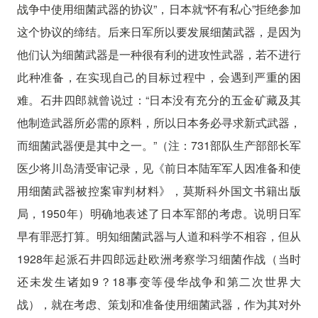
战争中使用细菌武器的协议”，日本就“怀有私心”拒绝参加
这个协议的缔结。后来日军所以要发展细菌武器，是因为
他们认为细菌武器是一种很有利的进攻性武器，若不进行
此种准备，在实现自己的目标过程中，会遇到严重的困
难。石井四郎就曾说过：“日本没有充分的五金矿藏及其
他制造武器所必需的原料，所以日本务必寻求新式武器，
而细菌武器便是其中之一。”（注：731部队生产部部长军
医少将川岛清受审记录，见《前日本陆军军人因准备和使
用细菌武器被控案审判材料》，莫斯科外国文书籍出版
局，1950年）明确地表述了日本军部的考虑。说明日军
早有罪恶打算。明知细菌武器与人道和科学不相容，但从
1928年起派石井四郎远赴欧洲考察学习细菌作战（当时
还未发生诸如9？18事变等侵华战争和第二次世界大
战），就在考虑、策划和准备使用细菌武器，作为其对外