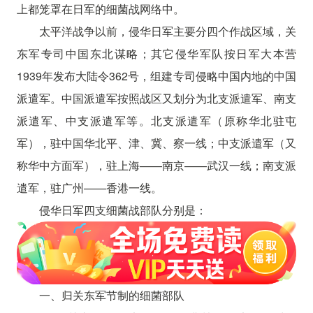
上都笼罩在日军的细菌战网络中。
太平洋战争以前，侵华日军主要分四个作战区域，关
东军专司中国东北谋略；其它侵华军队按日军大本营
1939年发布大陆令362号，组建专司侵略中国内地的中国
派遣军。中国派遣军按照战区又划分为北支派遣军、南支
派遣军、中支派遣军等。北支派遣军（原称华北驻屯
军），驻中国华北平、津、冀、察一线；中支派遣军（又
称华中方面军），驻上海——南京——武汉一线；南支派
遣军，驻广州——香港一线。
侵华日军四支细菌战部队分别是：
一、归关东军节制的细菌部队